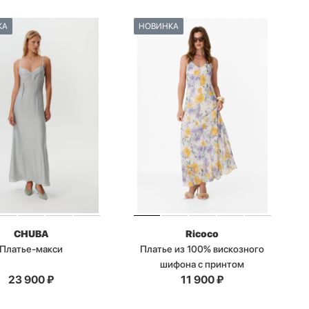
КА
НОВИНКА
CHUBA
Ricoco
Платье-макси
Платье из 100% вискозного
шифона с принтом
23 900
₽
11 900
₽