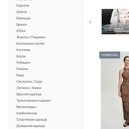
Корсеты
Шорты
Бермуды
Брюки
Юбки
Жакеты | Пиджаки
Костюмная группа
Костюмы
НОВИНКА
Блузы
Рубашки
Кимоно
Боди
Свитшоты | Худи
Легинсы | Капри
Верхняя одежда
Трикотажные изделия
Велосипедки
Комбинезоны
Спортивная одежда
Домашняя одежда