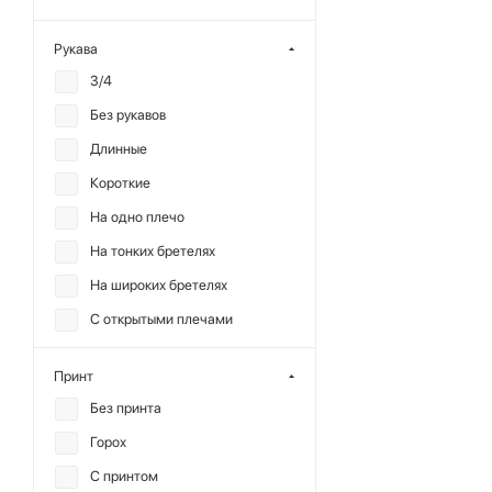
Полиэстер
Рукава
Район
3/4
Сатин
Без рукавов
Серебро
Длинные
Сетка
Короткие
Тенсел
На одно плечо
Терилен
На тонких бретелях
Хлопок
На широких бретелях
Шерсть
С открытыми плечами
Шифон
Принт
Без принта
Горох
С принтом