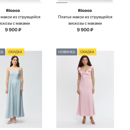
Ricoco
Ricoco
 макси из струящейся
Платье макси из струящейся
искозы с маками
вискозы с маками
9 900
₽
9 900
₽
КА
СКИДКА
НОВИНКА
СКИДКА