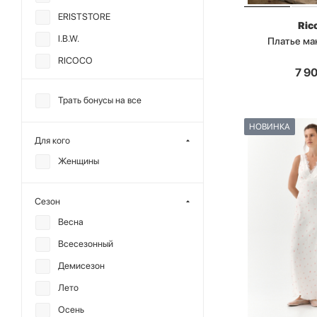
ERISTSTORE
Ric
I.B.W.
Платье ма
RICOCO
7 9
SODAMODA
Трать бонусы на все
TABOO
TOPTOP
НОВИНКА
Для кого
МИНИ
Женщины
ANMUSE
CHARMSTORE
Сезон
ALL WE NEED
Весна
CHUBA
Всесезонный
DREAMS BY ALENA
Демисезон
AKHMADULLINA
Лето
MIARTLAND
Осень
MUSE ME