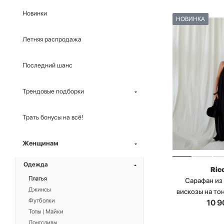
Новинки
НОВИНКА
Летняя распродажа
Последний шанс
Трендовые подборки
Трать бонусы на всё!
Женщинам
Одежда
Ric
Платья
Сарафан из
Джинсы
вискозы на то
Футболки
10 9
Топы | Майки
Лонгсливы