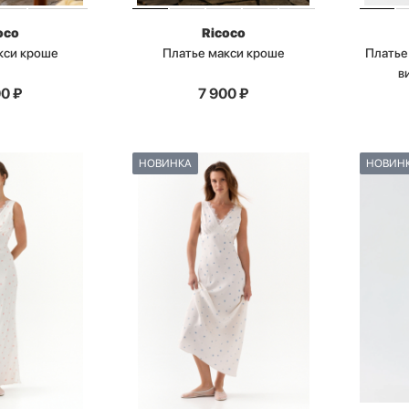
oco
Ricoco
кси кроше
Платье макси кроше
Платье
в
00
₽
7 900
₽
НОВИНКА
НОВИН