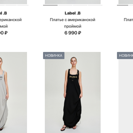
l .B
Label .B
мериканской
Платье с американской
Плат
ймой
проймой
90
₽
6 990
₽
НОВИНКА
НОВИН