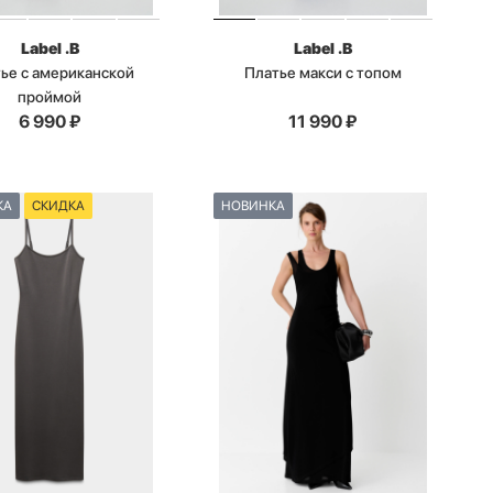
Label .B
Label .B
ье с американской
Платье макси с топом
проймой
6 990
₽
11 990
₽
КА
СКИДКА
НОВИНКА