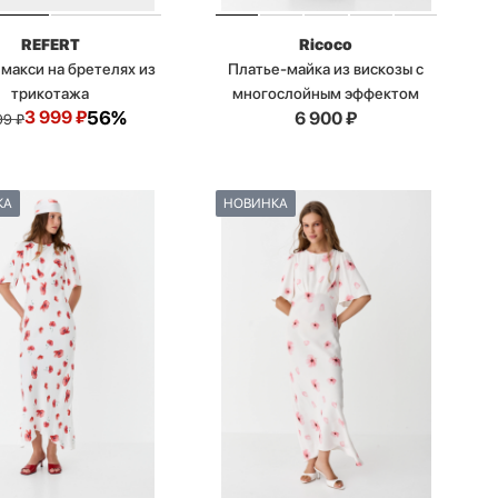
REFERT
Ricoco
макси на бретелях из
Платье-майка из вискозы с
трикотажа
многослойным эффектом
3 999
₽
56%
6 900
₽
99
₽
КА
НОВИНКА