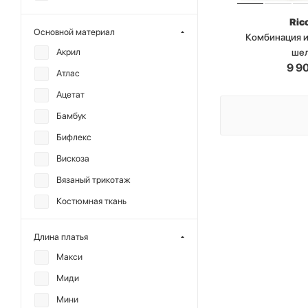
REFERT
Ric
Основной материал
Комбинация и
SHTRIPLING
ше
Акрил
9 9
Атлас
Ацетат
Бамбук
Бифлекс
Вискоза
Вязаный трикотаж
Костюмная ткань
Лен
Длина платья
Лиоцелл
Макси
Модал
Миди
Нейлон
Мини
Полиамид