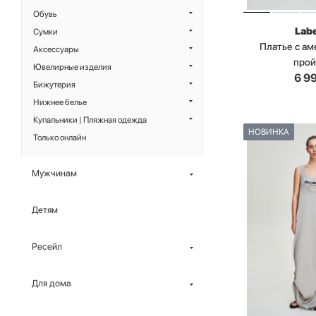
Обувь
Labe
Сумки
Платье с а
Аксессуары
про
Ювелирные изделия
6 9
Бижутерия
Нижнее белье
Купальники | Пляжная одежда
НОВИНКА
Только онлайн
Мужчинам
Детям
Ресейл
Для дома