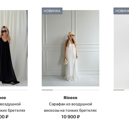
НОВИНКА
НОВИН
oco
Ricoco
 воздушной
Сарафан из воздушной
нких бретелях
вискозы на тонких бретелях
00
₽
10 900
₽