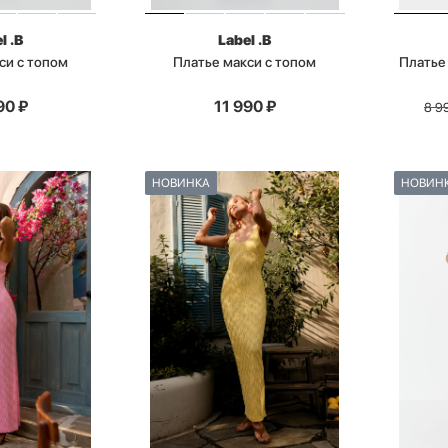
l .B
Label .B
си с топом
Платье макси с топом
Платье 
90
₽
11 990
₽
8 9
НОВИНКА
НОВИН