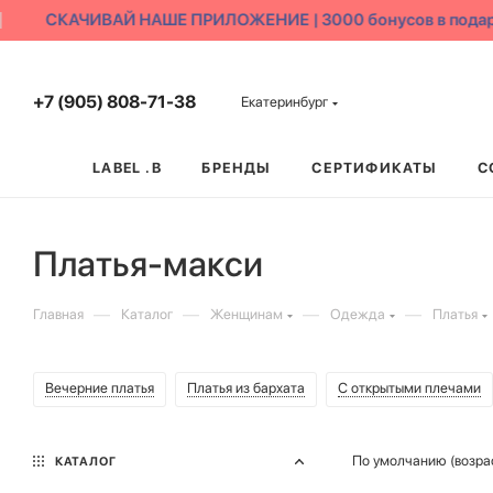
СКАЧИВАЙ НАШЕ ПРИЛОЖЕНИЕ | 3000 бонусов в подарок
+7 (905) 808-71-38
Екатеринбург
LABEL .B
БРЕНДЫ
СЕРТИФИКАТЫ
С
Платья-макси
—
—
—
—
Главная
Каталог
Женщинам
Одежда
Платья
Вечерние платья
Платья из бархата
С открытыми плечами
По умолчанию (возра
КАТАЛОГ