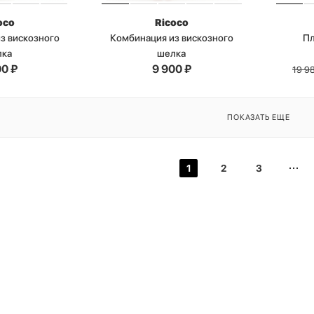
oco
Ricoco
з вискозного
Комбинация из вискозного
П
лка
шелка
00
₽
9 900
₽
19 9
ПОКАЗАТЬ ЕЩЕ
1
2
3