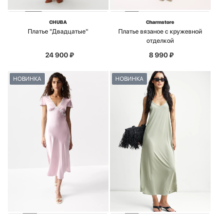
CHUBA
Charmstore
Платье "Двадцатые"
Платье вязаное с кружевной
отделкой
24 900
₽
8 990
₽
НОВИНКА
НОВИНКА