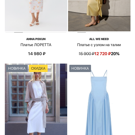
ANNA PEKUN
ALL WE NEED
Платье ЛОРЕТТА
Платье с узлом на талии
14 980
₽
15 900
₽
12 720
₽
20%
НОВИНКА
СКИДКА
НОВИНКА