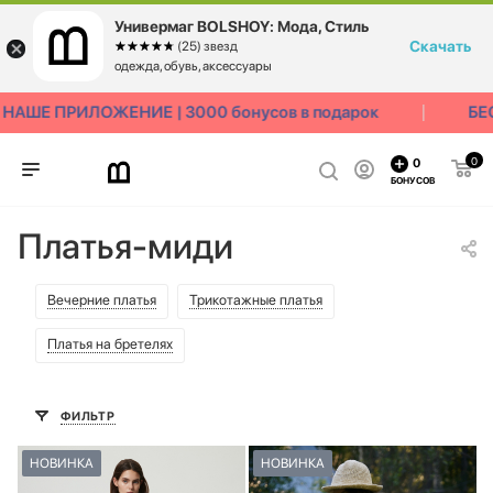
Универмаг BOLSHOY: Мода, Стиль
Скачать
☆☆☆☆☆
★★★★★
(25) звезд
одежда, обувь, аксессуары
ШЕ ПРИЛОЖЕНИЕ | 3000 бонусов в подарок
БЕСП
0
0
БОНУСОВ
Платья-миди
Вечерние платья
Трикотажные платья
Платья на бретелях
ФИЛЬТР
НОВИНКА
НОВИНКА