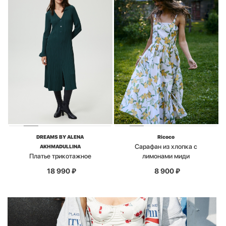
DREAMS BY ALENA
Ricoco
Сарафан из хлопка с
AKHMADULLINA
Платье трикотажное
лимонами миди
18 990
₽
8 900
₽