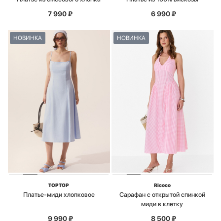
7 990
₽
6 990
₽
НОВИНКА
НОВИНКА
TOPTOP
Ricoco
Платье-миди хлопковое
Сарафан с открытой спинкой
миди в клетку
9 990
₽
8 500
₽