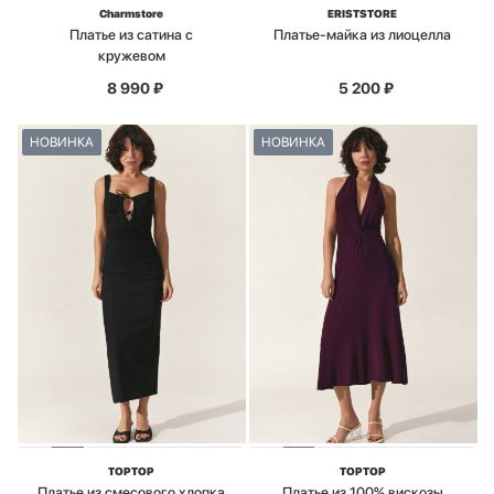
Charmstore
ERISTSTORE
Платье из сатина с
Платье-майка из лиоцелла
кружевом
8 990
₽
5 200
₽
НОВИНКА
НОВИНКА
TOPTOP
TOPTOP
Платье из смесового хлопка
Платье из 100% вискозы