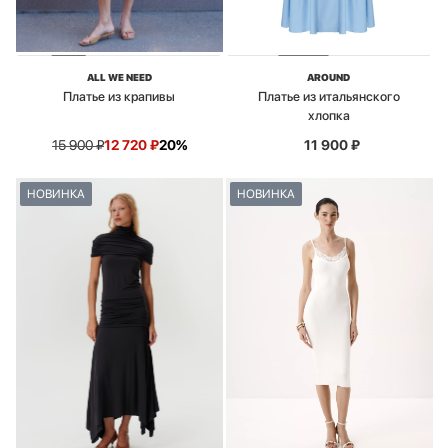
ALL WE NEED
AROUND
Платье из крапивы
Платье из итальянского
хлопка
15 900
₽
12 720
₽
20%
11 900
₽
НОВИНКА
НОВИНКА