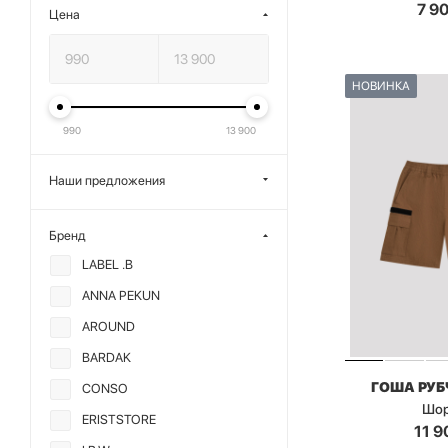
7 9
Цена
НОВИНКА
990
13 900
Наши предложения
Бренд
LABEL .B
ANNA PEKUN
AROUND
BARDAK
ГОША РУ
CONSO
Шо
ERISTSTORE
11 9