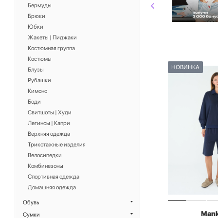
Бермуды
Брюки
Юбки
Жакеты | Пиджаки
Костюмная группа
Костюмы
НОВИНКА
Блузы
Рубашки
Кимоно
Боди
Свитшоты | Худи
Легинсы | Капри
Верхняя одежда
Трикотажные изделия
Велосипедки
Комбинезоны
Спортивная одежда
Домашняя одежда
Обувь
Man
Сумки