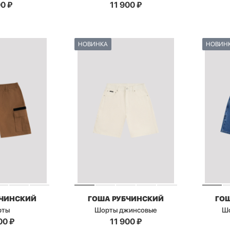
00
₽
11 900
₽
НОВИНКА
НОВИН
БЧИНСКИЙ
ГОША РУБЧИНСКИЙ
ГО
рты
Шорты джинсовые
Ш
00
₽
11 900
₽