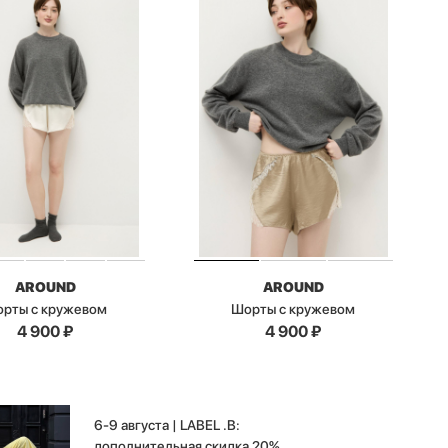
AROUND
AROUND
рты с кружевом
Шорты с кружевом
4 900
₽
4 900
₽
6-9 августа | LABEL .B:
дополнительная скидка 20%