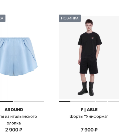
КА
НОВИНКА
AROUND
F | ABLE
ы из итальянского
Шорты "Униформа"
хлопка
2 900
₽
7 900
₽