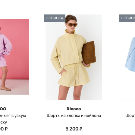
НОВИНКА
НОВИН
BOO
Ricoco
ные" в узкую
Шорты из хлопка и нейлона
Шорт
оску
90
₽
5 200
₽