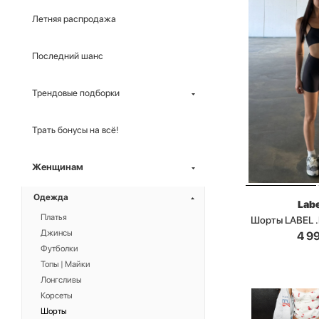
Летняя распродажа
Последний шанс
Трендовые подборки
Трать бонусы на всё!
Женщинам
Одежда
Labe
Платья
Шорты LABEL 
Джинсы
4 9
Футболки
Топы | Майки
Лонгсливы
Корсеты
Шорты