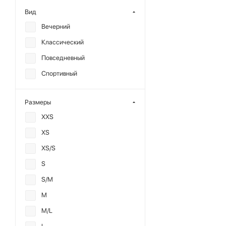
Терилен
Вид
Футер
Вечерний
Хлопок
Классический
Экокожа
Повседневный
Спортивный
Размеры
XXS
XS
XS/S
S
S/M
M
M/L