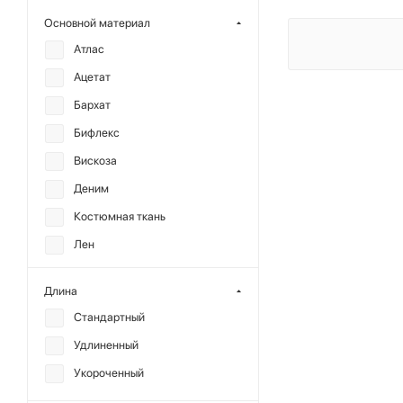
MANKOVA
Основной материал
MIARTLAND
Атлас
MUTED
Ацетат
OUT OF REACH
Бархат
REFERT
Бифлекс
SHTRIPLING
Вискоза
ГОША РУБЧИНСКИЙ
Деним
Костюмная ткань
Лен
Нейлон
Длина
Плащевая ткань
Стандартный
Полиэстер
Удлиненный
Сатин
Укороченный
Твид