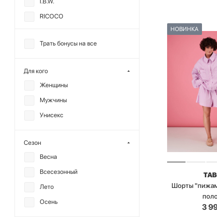
I.B.W.
RICOCO
НОВИНКА
SCANDALIS
Трать бонусы на все
SODAMODA
TABOO
Для кого
TOPTOP
Женщины
МИНИ
Мужчины
ANMUSE
Унисекс
CHARMSTORE
ALL WE NEED
Сезон
CHUBA
Весна
DREAMS BY ALENA
Всесезонный
TA
AKHMADULLINA
Шорты "пижам
Лето
F | ABLE
пол
Осень
3 9
KRAKATAU