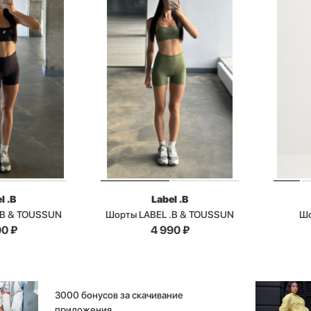
l .B
Label .B
.B & TOUSSUN
Шорты LABEL .B & TOUSSUN
Шо
90
₽
4 990
₽
3000 бонусов за скачивание
приложения