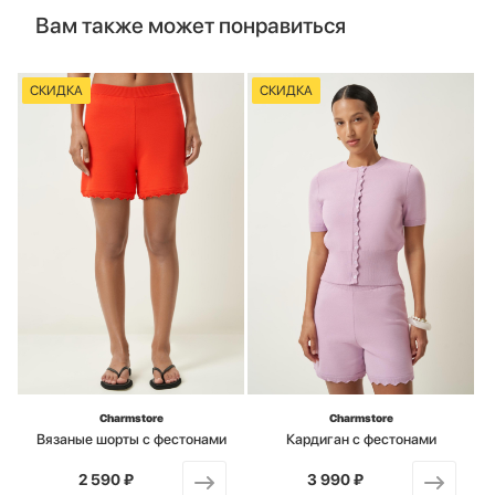
Вам также может понравиться
СКИДКА
СКИДКА
Charmstore
Charmstore
Вязаные шорты с фестонами
Кардиган с фестонами
2 590 ₽
от
3 990 ₽
от