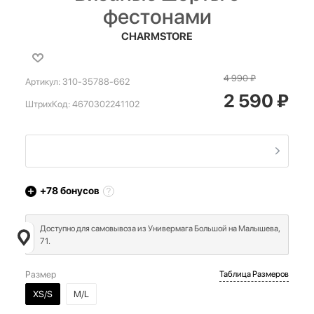
фестонами
CHARMSTORE
4 990
₽
Артикул:
310-35788-662
2 590
₽
ШтрихКод:
4670302241102
+78
бонусов
Доступно для самовывоза из Универмага Большой на Малышева,
71.
Размер
Таблица Размеров
XS/S
M/L