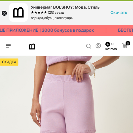
Универмаг BOLSHOY: Мода, Стиль
Скачать
☆☆☆☆☆
★★★★★
(25) звезд
одежда, обувь, аксессуары
 ПРИЛОЖЕНИЕ | 3000 бонусов в подарок
БЕСПЛА
0
0
БОНУСОВ
СКИДКА