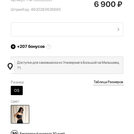
6 900
₽
ШтрихКод:
4620283626665
+207
бонусов
Доступно для самовывоза из Универмага Большой на Малышева,
71.
Размер
Таблица Размеров
OS
Цвет
Бесплатный возврат 30 дней