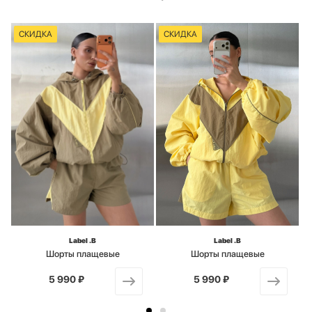
СКИДКА
СКИДКА
Label .B
Label .B
Шорты плащевые
Шорты плащевые
5 990 ₽
от
5 990 ₽
от