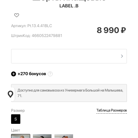
LABEL .B
Артикул:
Pt.13.4.41BLC
8 990
₽
ШтрихКод:
4660522479881
+270
бонусов
Доступно для самовывоза из Универмага Большой на Малышева,
71.
Размер
Таблица Размеров
S
Цвет