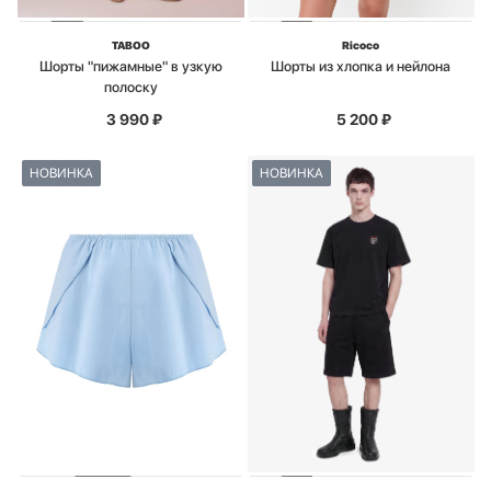
TABOO
Ricoco
Шорты "пижамные" в узкую
Шорты из хлопка и нейлона
полоску
3 990
₽
5 200
₽
НОВИНКА
НОВИНКА