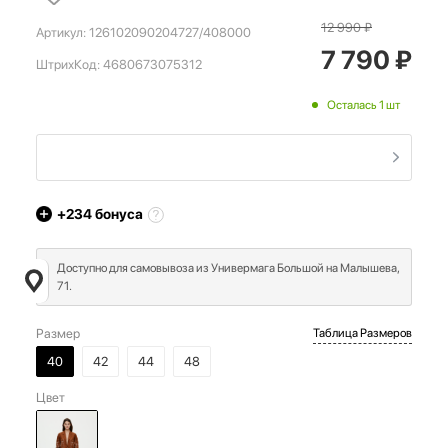
12 990
₽
Артикул:
126102090204727/408000
7 790
₽
ШтрихКод:
4680673075312
Осталась 1 шт
+234
бонуса
Доступно для самовывоза из Универмага Большой на Малышева,
71.
Размер
Таблица Размеров
40
42
44
48
Цвет