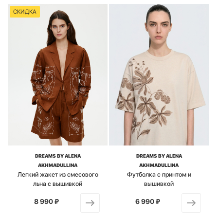
СКИДКА
DREAMS BY ALENA
DREAMS BY ALENA
AKHMADULLINA
AKHMADULLINA
Легкий жакет из смесового
Футболка с принтом и
льна с вышивкой
вышивкой
8 990 ₽
от
6 990 ₽
от