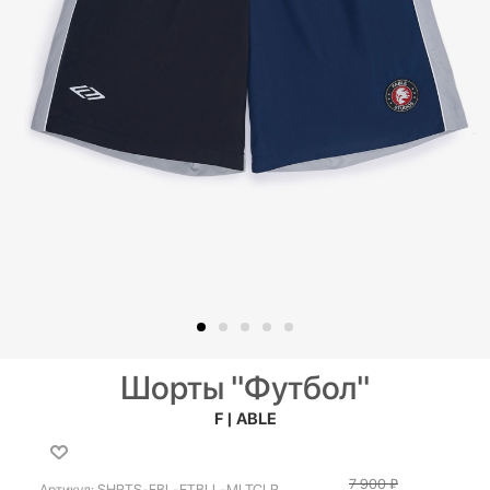
Шорты "Футбол"
F | ABLE
7 900
₽
Артикул:
SHRTS-FBL-FTBLL-MLTCLR