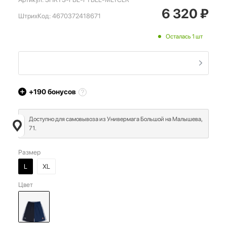
6 320
₽
ШтрихКод:
4670372418671
Осталась 1 шт
+190
бонусов
Доступно для самовывоза из Универмага Большой на Малышева,
71.
Размер
L
XL
Цвет