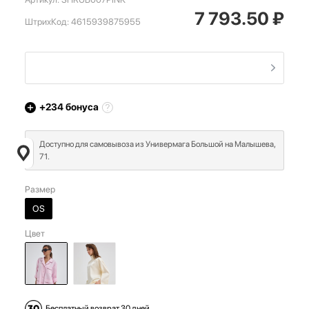
7 793.50
₽
ШтрихКод:
4615939875955
+234
бонуса
Доступно для самовывоза из Универмага Большой на Малышева,
71.
Размер
OS
Цвет
Бесплатный возврат 30 дней