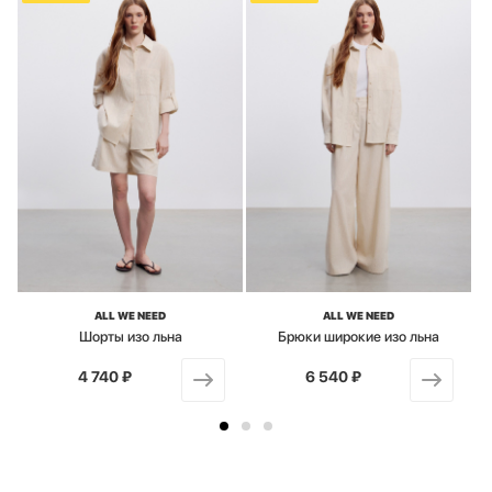
ALL WE NEED
ALL WE NEED
Шорты изо льна
Брюки широкие изо льна
4 740 ₽
от
6 540 ₽
от