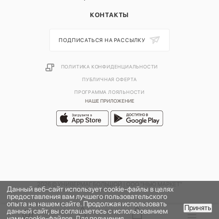
КОНТАКТЫ
ПОДПИСАТЬСЯ НА РАССЫЛКУ
ПОЛИТИКА КОНФИДЕНЦИАЛЬНОСТИ
ПУБЛИЧНАЯ ОФЕРТА
ПРОГРАММА ЛОЯЛЬНОСТИ
НАШЕ ПРИЛОЖЕНИЕ
2026 © УНИВЕРМАГ БОЛЬШОЙ | ООО "НЬЮ МАРКЕТ"
Данный веб-сайт использует cookie-файлы в целях
предоставления вам лучшего пользовательского
опыта на нашем сайте. Продолжая использовать
Принять
данный сайт, вы соглашаетесь с использованием
В КОРЗИНУ
нами cookie-файлов. Для получения