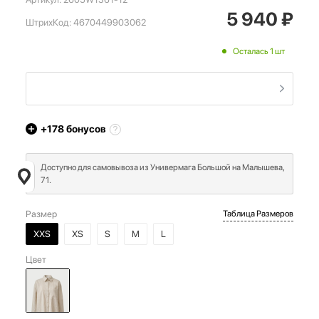
5 940
₽
ШтрихКод:
4670449903062
Осталась 1 шт
+178
бонусов
Доступно для самовывоза из Универмага Большой на Малышева,
71.
Размер
Таблица Размеров
XXS
XS
S
M
L
Цвет