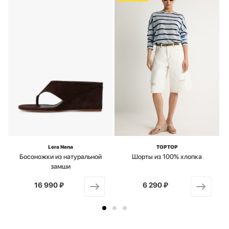
Lera Nena
TOPTOP
Босоножки из натуральной
Шорты из 100% хлопка
замши
16 990 ₽
от
6 290 ₽
от