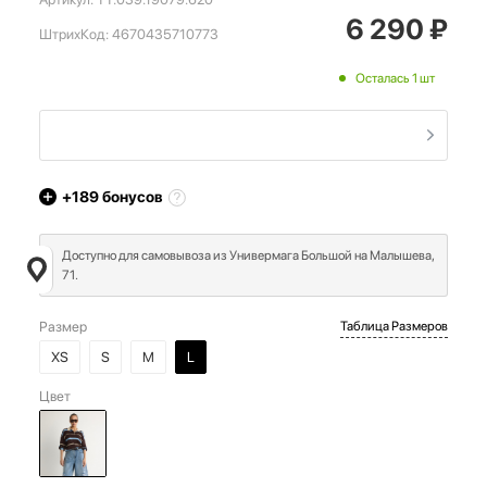
6 290
₽
ШтрихКод:
4670435710773
Осталась 1 шт
+189
бонусов
Доступно для самовывоза из Универмага Большой на Малышева,
71.
Размер
Таблица Размеров
XS
S
M
L
Цвет