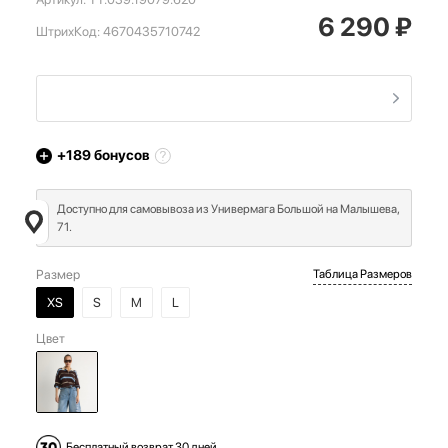
6 290
₽
ШтрихКод:
4670435710742
+189
бонусов
Доступно для самовывоза из Универмага Большой на Малышева,
71.
Размер
Таблица Размеров
XS
S
M
L
Цвет
Бесплатный возврат 30 дней