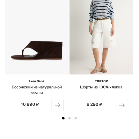
Lera Nena
TOPTOP
Босоножки из натуральной
Шорты из 100% хлопка
замши
16 990 ₽
от
6 290 ₽
от