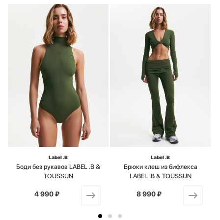
Label .B
Label .B
Боди без рукавов LABEL .B &
Брюки клеш из бифлекса
TOUSSUN
LABEL .B & TOUSSUN
4 990 ₽
от
8 990 ₽
от