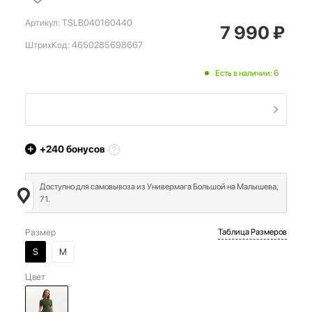
Артикул:
TSLB040160440
7 990
₽
ШтрихКод:
4650285698667
Есть в наличии: 6
+240
бонусов
Доступно для самовывоза из Универмага Большой на Малышева,
71.
Размер
Таблица Размеров
S
M
Цвет