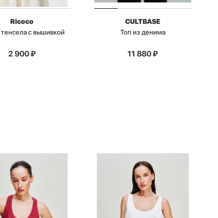
Ricoco
CULTBASE
 тенсела с вышивкой
Топ из денима
2 900
₽
11 880
₽