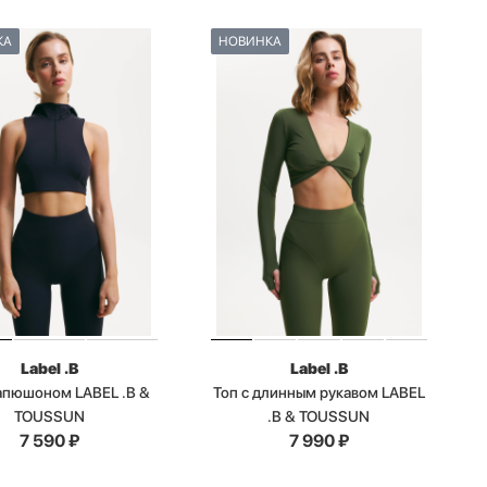
КА
НОВИНКА
Label .B
Label .B
капюшоном LABEL .B &
Топ с длинным рукавом LABEL
TOUSSUN
.B & TOUSSUN
7 590
₽
7 990
₽