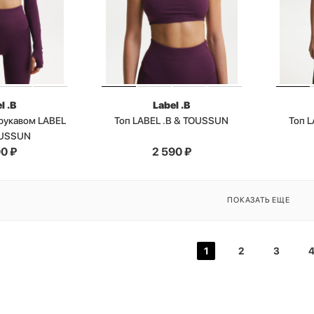
l .B
Label .B
 рукавом LABEL
Топ LABEL .B & TOUSSUN
Топ 
OUSSUN
90
₽
2 590
₽
ПОКАЗАТЬ ЕЩЕ
1
2
3