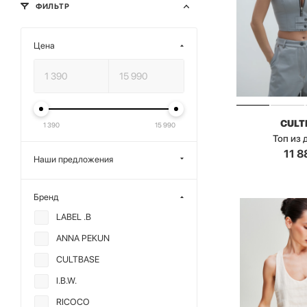
ФИЛЬТР
Цена
CULT
1 390
15 990
Топ из
11 8
Наши предложения
Бренд
LABEL .B
ANNA PEKUN
CULTBASE
I.B.W.
RICOCO