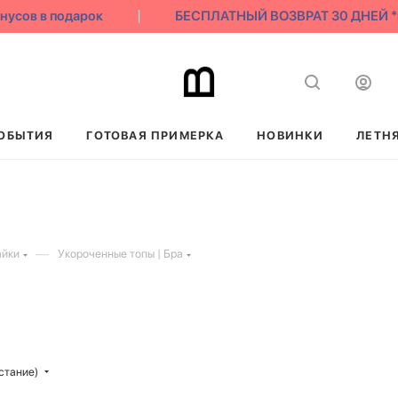
в в подарок
БЕСПЛАТНЫЙ ВОЗВРАТ 30 ДНЕЙ *под
ОБЫТИЯ
ГОТОВАЯ ПРИМЕРКА
НОВИНКИ
ЛЕТН
—
айки
Укороченные топы | Бра
стание)