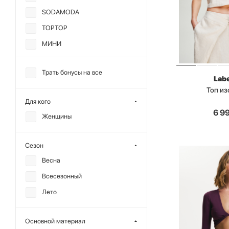
SODAMODA
TOPTOP
МИНИ
GARCHIT
Трать бонусы на все
MIARTLAND
Labe
Топ из
MUSE ME
Для кого
YONSRU
6 9
Женщины
Сезон
Весна
Всесезонный
Лето
Основной материал