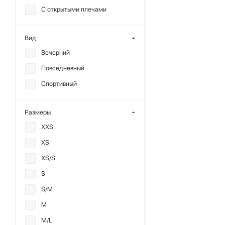
С открытыми плечами
Вид
Вечерний
Повседневный
Спортивный
Размеры
XXS
XS
XS/S
S
S/M
M
M/L