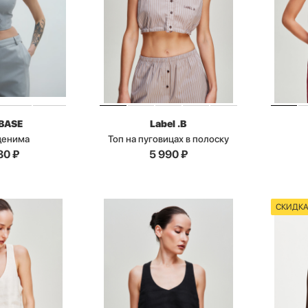
BASE
Label .B
 денима
Топ на пуговицах в полоску
80
₽
5 990
₽
СКИДК