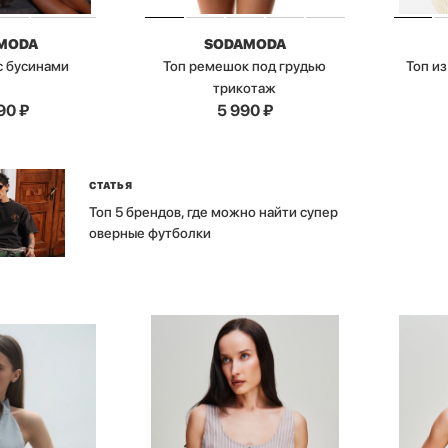
MODA
SODAMODA
с бусинами
Топ ремешок под грудью
Топ из
трикотаж
90
₽
5 990
₽
СТАТЬЯ
Топ 5 брендов, где можно найти супер
оверные футболки