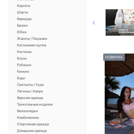
Корсеты
Шорты
Бермуды
Брюки
Юбки
Жакеты | Пиджаки
Костюмная группа
Костюмы
НОВИНКА
Блузы
Рубашки
Кимоно
Боди
Свитшоты | Худи
Легинсы | Капри
Верхняя одежда
Трикотажные изделия
Велосипедки
Комбинезоны
Спортивная одежда
Домашняя одежда