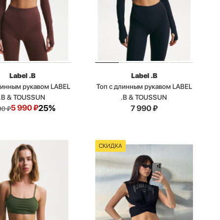
Label .B
Label .B
линным рукавом LABEL
Топ с длинным рукавом LABEL
.B & TOUSSUN
.B & TOUSSUN
5 990
₽
25%
7 990
₽
90
₽
СКИДКА