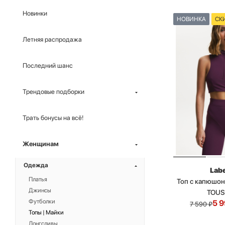
Новинки
НОВИНКА
СК
Летняя распродажа
Последний шанс
Трендовые подборки
Трать бонусы на всё!
Женщинам
Одежда
Labe
Платья
Топ с капюшон
Джинсы
TOU
Футболки
5 
7 590
₽
Топы | Майки
Лонгсливы