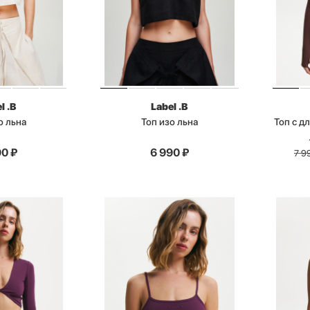
l .B
Label .B
о льна
Топ изо льна
Топ с д
90
₽
6 990
₽
7 9