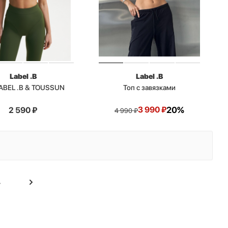
Label .B
Label .B
LABEL .B & TOUSSUN
Топ с завязками
3 990
₽
20%
2 590
₽
4 990
₽
4