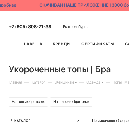
бнее
СКАЧИВАЙ НАШЕ ПРИЛОЖЕНИЕ | 3000 бонусо
+7 (905) 808-71-38
Екатеринбург
LABEL .B
БРЕНДЫ
СЕРТИФИКАТЫ
С
Укороченные топы | Бра
—
—
—
—
Главная
Каталог
Женщинам
Одежда
Топы | М
На тонких бретелях
На широких бретелях
По умолчанию (возра
КАТАЛОГ