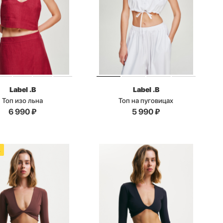
Label .B
Label .B
Топ изо льна
Топ на пуговицах
6 990
₽
5 990
₽
А