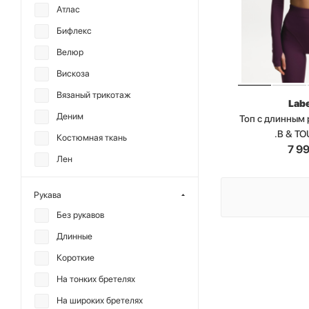
Атлас
Бифлекс
Велюр
Вискоза
Вязаный трикотаж
Labe
Деним
Топ с длинным
.B & T
Костюмная ткань
7 9
Лен
Нейлон
Рукава
Полиамид
Без рукавов
Полиэстер
Длинные
Сетка
Короткие
Тенсел
На тонких бретелях
Хлопок
На широких бретелях