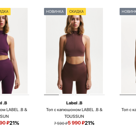
ИДКА
НОВИНКА
СКИДКА
НОВИН
l .B
Label .B
ом LABEL .B &
Топ с капюшоном LABEL .B &
Топ с 
SSUN
TOUSSUN
990
₽
21%
5 990
₽
21%
7 590
₽