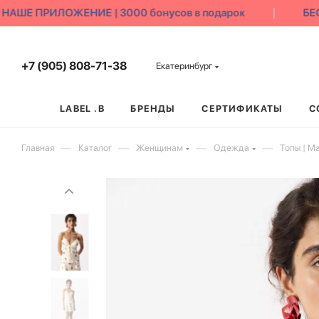
ШЕ ПРИЛОЖЕНИЕ | 3000 бонусов в подарок
БЕСП
+7 (905) 808-71-38
Екатеринбург
LABEL .B
БРЕНДЫ
СЕРТИФИКАТЫ
С
—
—
—
—
Главная
Каталог
Женщинам
Одежда
Топы | М