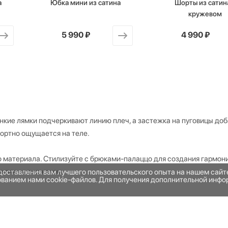
а
Юбка мини из сатина
Шорты из сатин
кружевом
от
5 990 ₽
от
4 990 ₽
онкие лямки подчеркивают линию плеч, а застежка на пуговицы до
ортно ощущается на теле.
о материала. Стилизуйте с брюками-палаццо для создания гармон
на плечи пиджаком.
едоставления вам лучшего пользовательского опыта на нашем сай
зованием нами cookie-файлов. Для получения дополнительной инфо