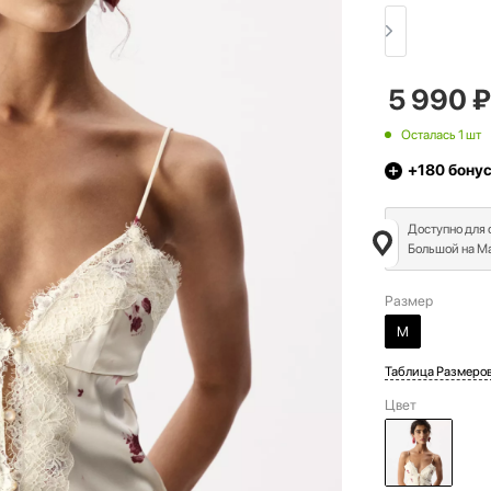
5 990
₽
Осталась 1 шт
+180
бону
Доступно для
Большой на Ма
Размер
M
Таблица Размеро
Цвет