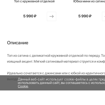
Топ с кружевной отделкой
Юбка мини из сатин
от
5 990 ₽
от
5 990 ₽
Описание
Топ из сатина с деликатной кружевной отделкой по переду. Т
изящный акцент. Мягкий сатиновый материал струится и комф
Идеально сочетается с джинсами или с юбкой из идентичног
выходов. Сочетайте фактуры и завершайте образ накинутым 
Данный веб-сайт использует cookie-файлы в целях пр
использовать данный сайт, вы соглашаетесь с исполь
Cookie
.