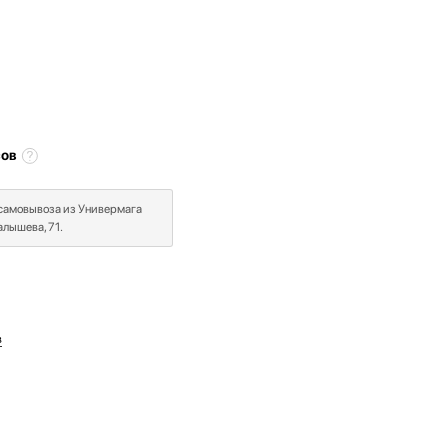
сов
 самовывоза из Универмага
лышева, 71.
в