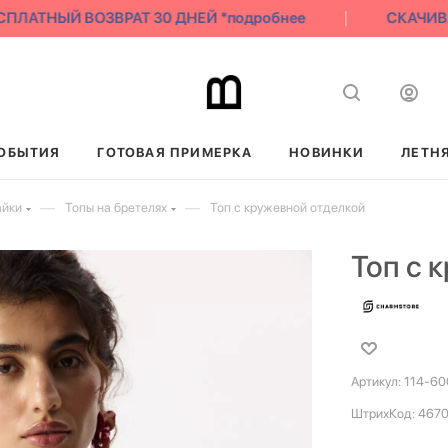
ЛАТНЫЙ ВОЗВРАТ 30 ДНЕЙ *подробнее
СКАЧИВАЙ
ОБЫТИЯ
ГОТОВАЯ ПРИМЕРКА
НОВИНКИ
ЛЕТН
—
—
айки
Топы на бретелях
Топ с кружевной отделкой
Топ с 
Артикул:
114-60
ШтрихКод:
467