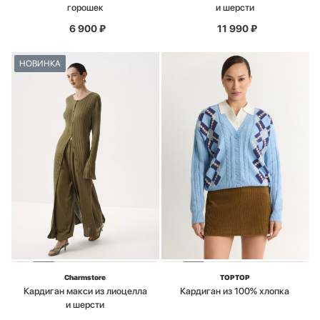
горошек
и шерсти
6 900
₽
11 990
₽
НОВИНКА
Charmstore
TOPTOP
Кардиган макси из лиоцелла
Кардиган из 100% хлопка
и шерсти