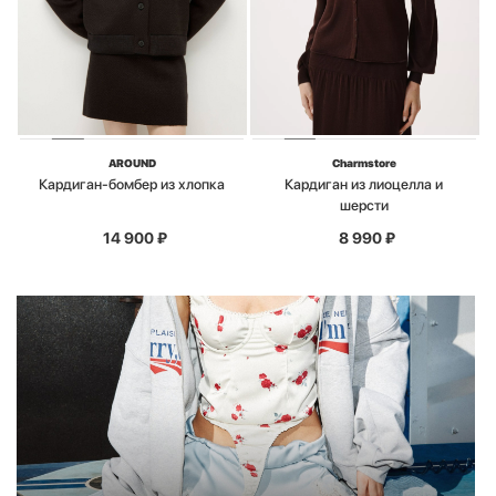
AROUND
Charmstore
Кардиган-бомбер из хлопка
Кардиган из лиоцелла и
шерсти
14 900
₽
8 990
₽