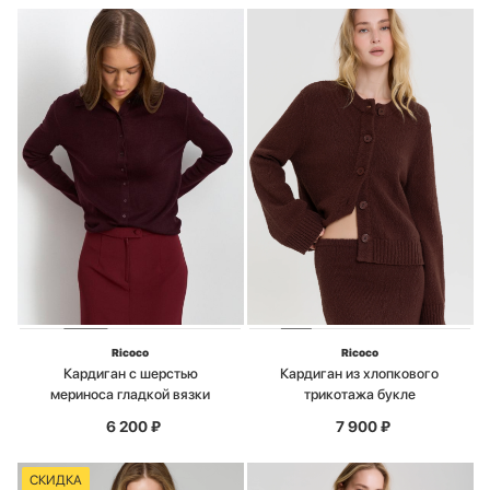
Ricoco
Ricoco
Кардиган с шерстью
Кардиган из хлопкового
мериноса гладкой вязки
трикотажа букле
6 200
₽
7 900
₽
СКИДКА