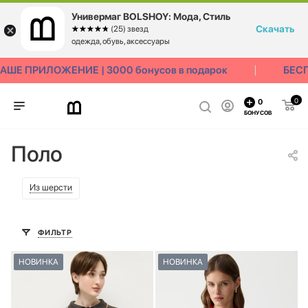
Универмаг BOLSHOY: Мода, Стиль
Скачать
☆☆☆☆☆
★★★★★
(25) звезд
одежда, обувь, аксессуары
 ПРИЛОЖЕНИЕ | 3000 бонусов в подарок
БЕСПЛА
0
0
БОНУСОВ
Поло
Из шерсти
ФИЛЬТР
НОВИНКА
НОВИНКА