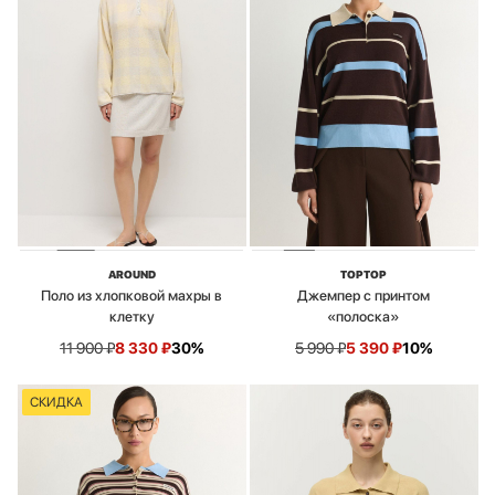
AROUND
TOPTOP
Поло из хлопковой махры в
Джемпер с принтом
клетку
«полоска»
11 900
₽
8 330
₽
30%
5 990
₽
5 390
₽
10%
СКИДКА