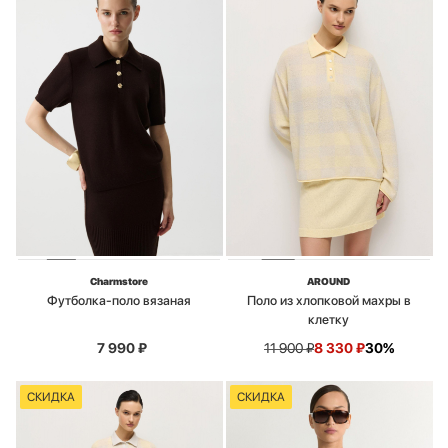
Charmstore
AROUND
Футболка-поло вязаная
Поло из хлопковой махры в
клетку
7 990
₽
11 900
₽
8 330
₽
30%
СКИДКА
СКИДКА