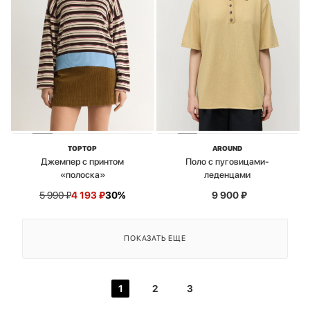
TOPTOP
AROUND
Джемпер с принтом
Поло с пуговицами-
«полоска»
леденцами
5 990
₽
4 193
₽
30%
9 900
₽
ПОКАЗАТЬ ЕЩЕ
1
2
3