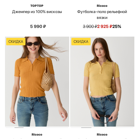
TOPTOP
Ricoco
Джемпер из 100% вискозы
Футболка-поло рельефной
вязки
5 990
₽
3 900
₽
2 925
₽
25%
СКИДКА
СКИДКА
Ricoco
Ricoco