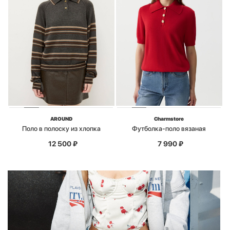
AROUND
Charmstore
Поло в полоску из хлопка
Футболка-поло вязаная
12 500
₽
7 990
₽