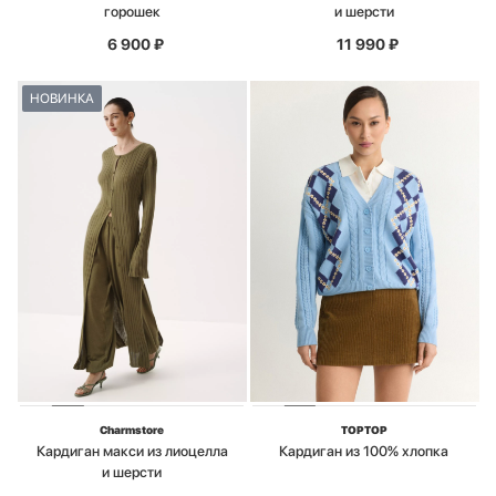
горошек
и шерсти
6 900
₽
11 990
₽
НОВИНКА
Charmstore
TOPTOP
Кардиган макси из лиоцелла
Кардиган из 100% хлопка
и шерсти