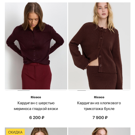
Ricoco
Ricoco
Кардиган с шерстью
Кардиган из хлопкового
мериноса гладкой вязки
трикотажа букле
6 200
₽
7 900
₽
СКИДКА