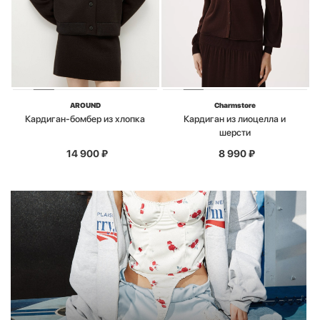
AROUND
Charmstore
Кардиган-бомбер из хлопка
Кардиган из лиоцелла и
шерсти
14 900
₽
8 990
₽