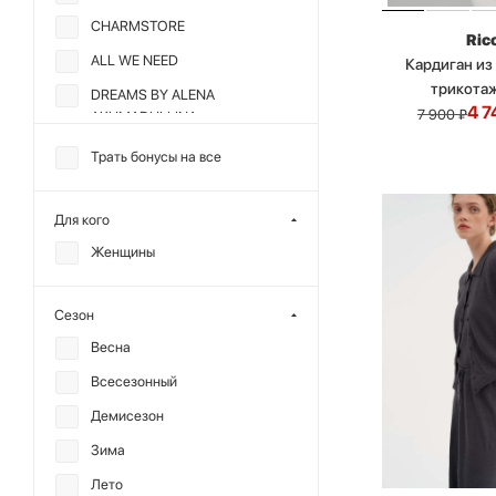
CHARMSTORE
Ric
ALL WE NEED
Кардиган из
трикота
DREAMS BY ALENA
4 7
7 900
₽
AKHMADULLINA
MANKOVA
Трать бонусы на все
MIARTLAND
Для кого
Женщины
Сезон
Весна
Всесезонный
Демисезон
Зима
Лето