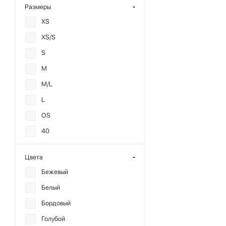
Размеры
XS
XS/S
S
M
M/L
L
OS
40
42
Цвета
44
Бежевый
46
Белый
48
Бордовый
50
Голубой
52