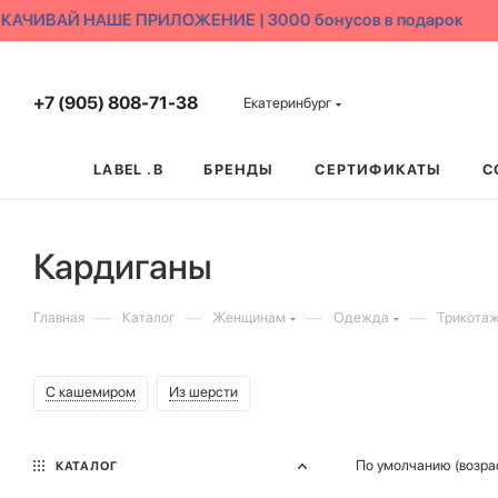
ИВАЙ НАШЕ ПРИЛОЖЕНИЕ | 3000 бонусов в подарок
+7 (905) 808-71-38
Екатеринбург
LABEL .B
БРЕНДЫ
СЕРТИФИКАТЫ
С
Кардиганы
—
—
—
—
Главная
Каталог
Женщинам
Одежда
Трикотаж
С кашемиром
Из шерсти
По умолчанию (возра
КАТАЛОГ