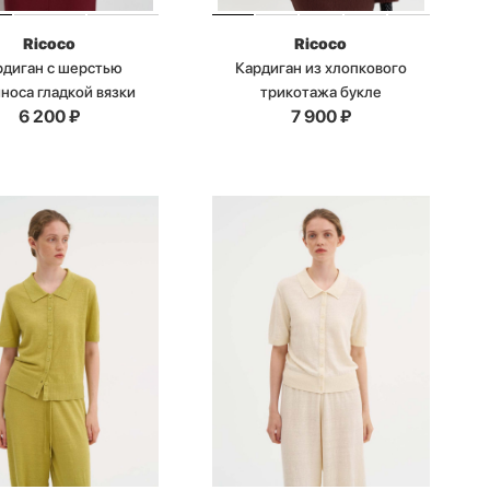
Ricoco
Ricoco
рдиган с шерстью
Кардиган из хлопкового
носа гладкой вязки
трикотажа букле
6 200
₽
7 900
₽