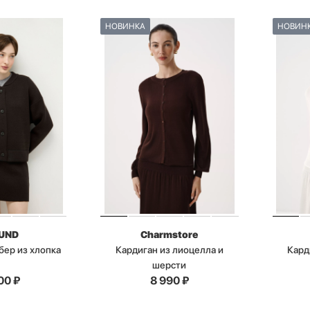
НОВИНКА
НОВИН
UND
Charmstore
бер из хлопка
Кардиган из лиоцелла и
Кард
шерсти
00
₽
8 990
₽