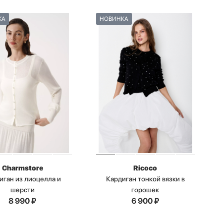
КА
НОВИНКА
Charmstore
Ricoco
иган из лиоцелла и
Кардиган тонкой вязки в
шерсти
горошек
8 990
₽
6 900
₽