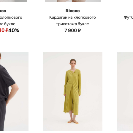
oco
Ricoco
 хлопкового
Кардиган из хлопкового
Футб
жа букле
трикотажа букле
40
₽
40%
7 900
₽