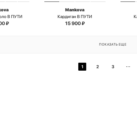
kova
Mankova
оло В ПУТИ
Кардиган В ПУТИ
К
00
₽
15 900
₽
ПОКАЗАТЬ ЕЩЕ
1
2
3