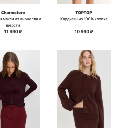
Charmstore
TOPTOP
н макси из лиоцелла и
Кардиган из 100% хлопка
шерсти
11 990
₽
10 990
₽