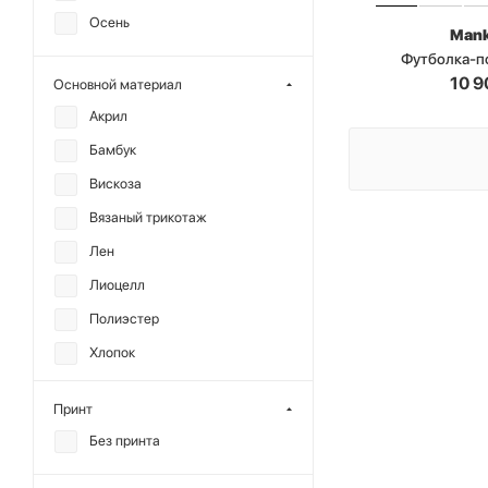
Осень
Man
Футболка-п
10 9
Основной материал
Акрил
Бамбук
Вискоза
Вязаный трикотаж
Лен
Лиоцелл
Полиэстер
Хлопок
Шерсть
Принт
Без принта