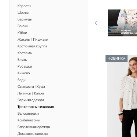
Корсеты
Шорты
Бермуды
Брюки
Юбки
Жакеты | Пиджаки
Костюмная группа
Костюмы
НОВИНКА
Блузы
Рубашки
Кимоно
Боди
Свитшоты | Худи
Легинсы | Капри
Верхняя одежда
Трикотажные изделия
Велосипедки
Комбинезоны
Спортивная одежда
Домашняя одежда