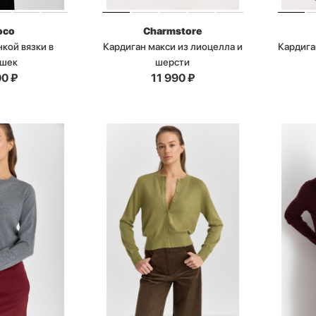
oco
Charmstore
нкой вязки в
Кардиган макси из лиоцелла и
Кардига
ошек
шерсти
00
₽
11 990
₽