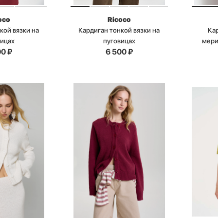
oco
Ricoco
кой вязки на
Кардиган тонкой вязки на
Ка
вицах
пуговицах
мери
00
₽
6 500
₽