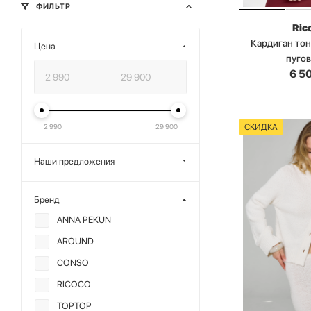
ФИЛЬТР
Ric
Кардиган тон
Цена
пуго
6 5
СКИДКА
2 990
29 900
Наши предложения
Бренд
ANNA PEKUN
AROUND
CONSO
RICOCO
TOPTOP