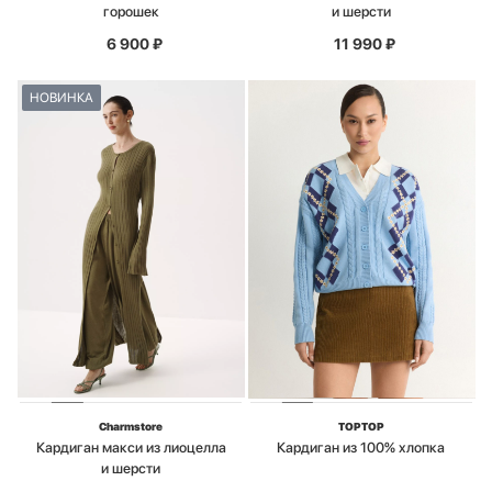
горошек
и шерсти
6 900
₽
11 990
₽
НОВИНКА
Charmstore
TOPTOP
Кардиган макси из лиоцелла
Кардиган из 100% хлопка
и шерсти