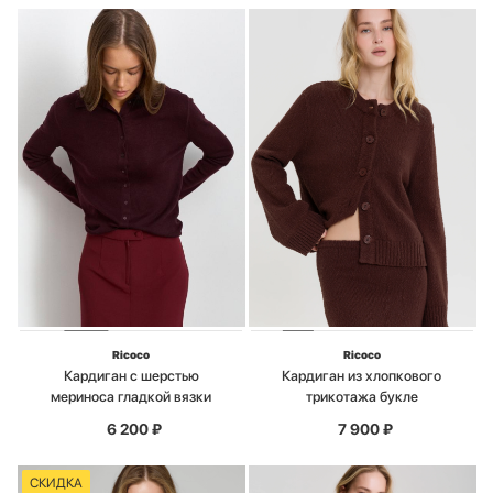
Ricoco
Ricoco
Кардиган с шерстью
Кардиган из хлопкового
мериноса гладкой вязки
трикотажа букле
6 200
₽
7 900
₽
СКИДКА