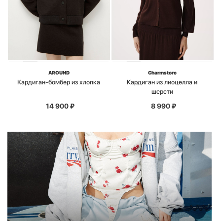
AROUND
Charmstore
Кардиган-бомбер из хлопка
Кардиган из лиоцелла и
шерсти
14 900
₽
8 990
₽