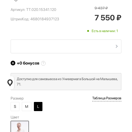
9 437
₽
Артикул:
TT.020.15341.120
7 550
₽
ШтрихКод:
4680184937123
Есть в наличии: 1
+0
бонусов
Доступно для самовывоза из Универмага Большой на Малышева,
71.
Размер
Таблица Размеров
S
M
L
Цвет