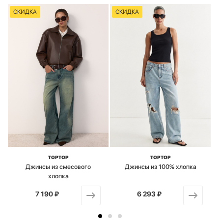
СКИДКА
СКИДКА
TOPTOP
TOPTOP
Джинсы из смесового
Джинсы из 100% хлопка
хлопка
7 190 ₽
от
6 293 ₽
от