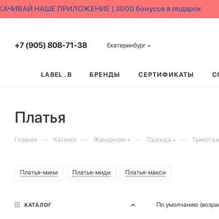
ИВАЙ НАШЕ ПРИЛОЖЕНИЕ | 3000 бонусов в подарок
+7 (905) 808-71-38
Екатеринбург
LABEL .B
БРЕНДЫ
СЕРТИФИКАТЫ
С
Платья
—
—
—
—
Главная
Каталог
Женщинам
Одежда
Трикотаж
Платья-мини
Платья-миди
Платья-макси
По умолчанию (возра
КАТАЛОГ