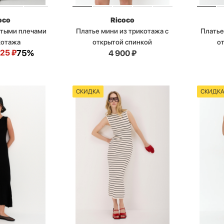
oco
Ricoco
ытыми плечами
Платье мини из трикотажа с
Платье
котажа
открытой спинкой
о
725
₽
75%
4 900
₽
СКИДКА
СКИДК