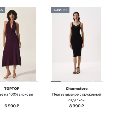
КА
НОВИНКА
TOPTOP
Charmstore
ье из 100% вискозы
Платье вязаное с кружевной
отделкой
6 990
₽
8 990
₽