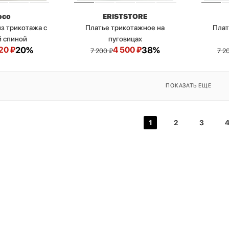
oco
ERISTSTORE
из трикотажа с
Платье трикотажное на
Плат
й спиной
пуговицах
20
₽
20%
4 500
₽
38%
7 200
₽
7 2
ПОКАЗАТЬ ЕЩЕ
1
2
3