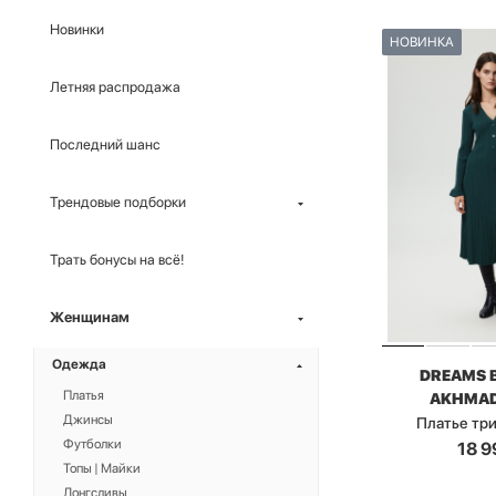
Новинки
НОВИНКА
Летняя распродажа
Последний шанс
Трендовые подборки
Трать бонусы на всё!
Женщинам
Одежда
DREAMS 
Платья
AKHMAD
Джинсы
Платье тр
Футболки
18 9
Топы | Майки
Лонгсливы