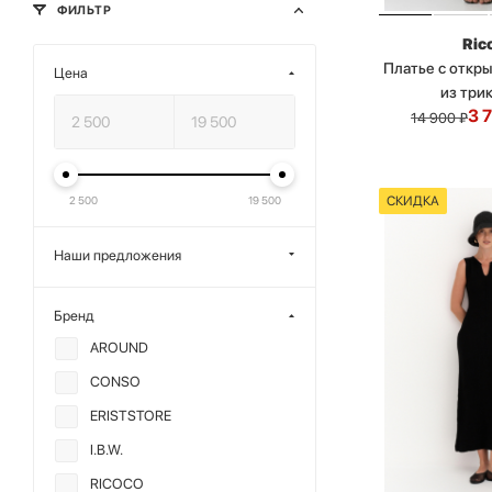
ФИЛЬТР
Ric
Платье с откр
Цена
из три
3 
14 900
₽
СКИДКА
2 500
19 500
Наши предложения
Бренд
AROUND
CONSO
ERISTSTORE
I.B.W.
RICOCO