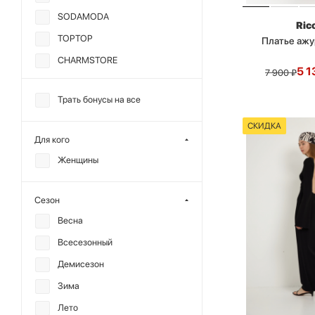
SODAMODA
Ric
TOPTOP
Платье ажу
CHARMSTORE
5 1
7 900
₽
ALL WE NEED
Трать бонусы на все
DREAMS BY ALENA
AKHMADULLINA
СКИДКА
Для кого
MANKOVA
Женщины
REFERT
YONSRU
Сезон
Весна
Всесезонный
Демисезон
Зима
Лето