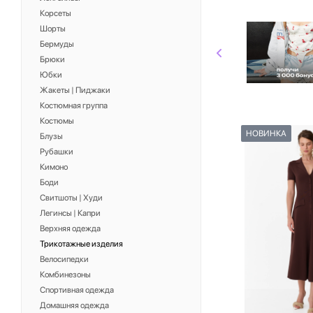
Корсеты
Шорты
Бермуды
Брюки
Юбки
Жакеты | Пиджаки
Костюмная группа
Костюмы
НОВИНКА
Блузы
Рубашки
Кимоно
Боди
Свитшоты | Худи
Легинсы | Капри
Верхняя одежда
Трикотажные изделия
Велосипедки
Комбинезоны
Спортивная одежда
Домашняя одежда