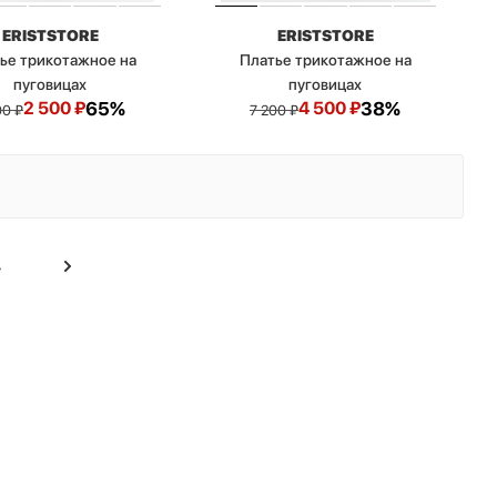
ERISTSTORE
ERISTSTORE
ье трикотажное на
Платье трикотажное на
пуговицах
пуговицах
2 500
₽
65%
4 500
₽
38%
00
₽
7 200
₽
4