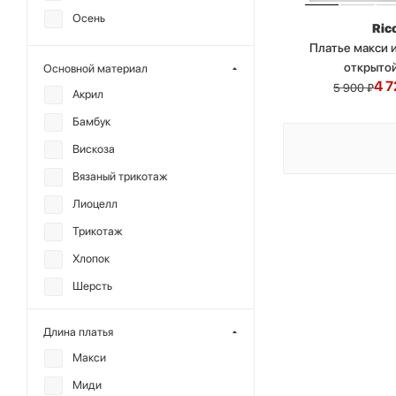
Осень
Ric
Платье макси 
открыто
Основной материал
4 7
5 900
₽
Акрил
Бамбук
Вискоза
Вязаный трикотаж
Лиоцелл
Трикотаж
Хлопок
Шерсть
Длина платья
Макси
Миди