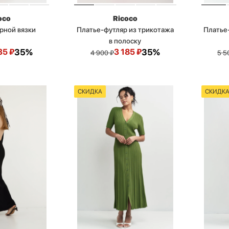
oco
Ricoco
рной вязки
Платье-футляр из трикотажа
Платье
в полоску
35
₽
35%
3 185
₽
35%
4 900
₽
5 5
СКИДКА
СКИДК