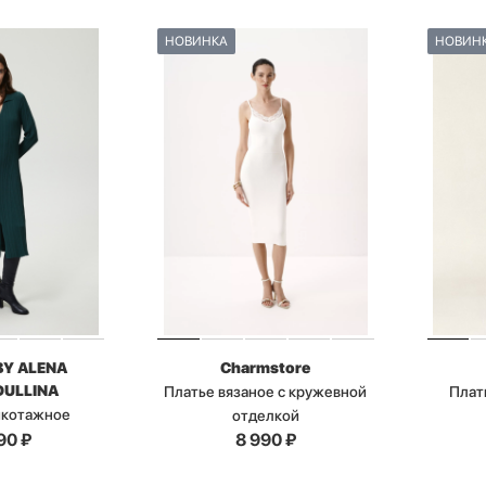
НОВИНКА
НОВИН
BY ALENA
Charmstore
ULLINA
Платье вязаное с кружевной
Плат
икотажное
отделкой
90
₽
8 990
₽