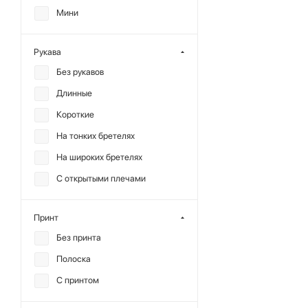
Мини
Рукава
Без рукавов
Длинные
Короткие
На тонких бретелях
На широких бретелях
С открытыми плечами
Принт
Без принта
Полоска
С принтом