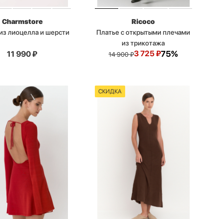
Charmstore
Ricoco
из лиоцелла и шерсти
Платье с открытыми плечами
из трикотажа
3 725
₽
75%
11 990
₽
14 900
₽
СКИДКА