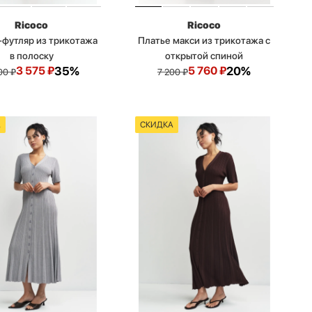
Ricoco
Ricoco
-футляр из трикотажа
Платье макси из трикотажа с
в полоску
открытой спиной
3 575
₽
35%
5 760
₽
20%
00
₽
7 200
₽
А
СКИДКА