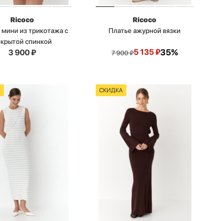
Ricoco
Ricoco
 мини из трикотажа с
Платье ажурной вязки
ткрытой спинкой
5 135
₽
35%
3 900
₽
7 900
₽
А
СКИДКА