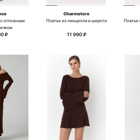
oco
Charmstore
 с отложным
Платье из лиоцелла и шерсти
Платье 
ничком
00
₽
11 990
₽