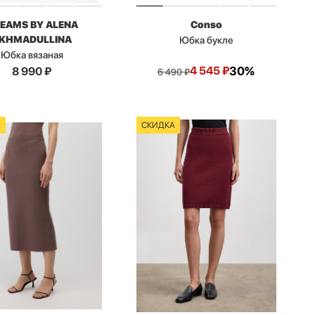
EAMS BY ALENA
Conso
KHMADULLINA
Юбка букле
Юбка вязаная
4 545
₽
30%
8 990
₽
6 490
₽
А
СКИДКА