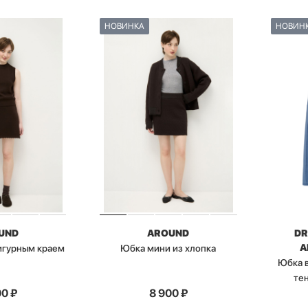
НОВИНКА
НОВИН
UND
AROUND
DR
A
игурным краем
Юбка мини из хлопка
Юбка в
те
00
₽
8 900
₽