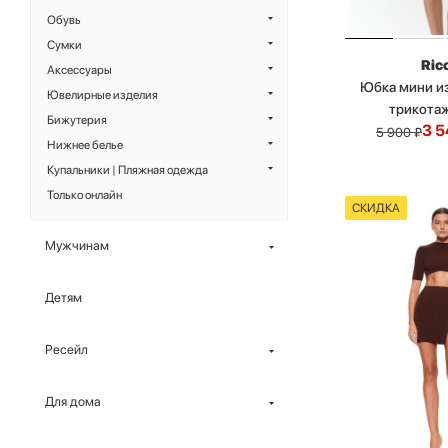
Обувь
Сумки
Ric
Аксессуары
Юбка мини и
Ювелирные изделия
трикота
Бижутерия
3 5
5 900
₽
Нижнее белье
Купальники | Пляжная одежда
Только онлайн
СКИДКА
Мужчинам
Детям
Ресейл
Для дома