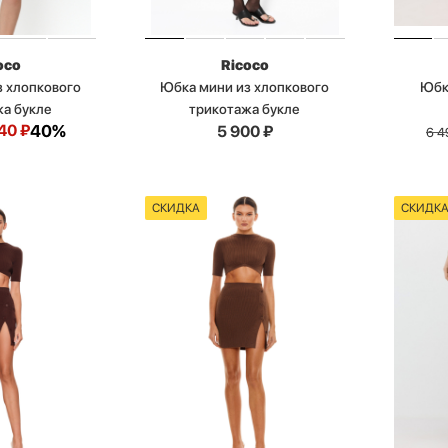
oco
Ricoco
з хлопкового
Юбка мини из хлопкового
Юбк
жа букле
трикотажа букле
40
₽
40%
5 900
₽
6 4
СКИДКА
СКИДК