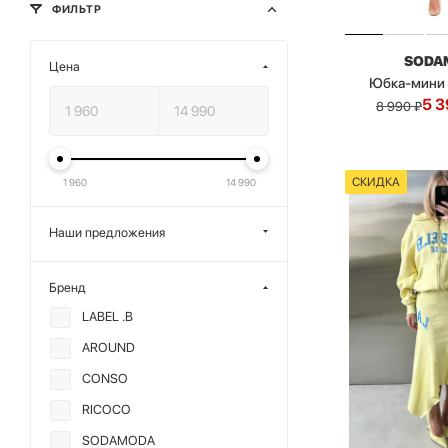
ФИЛЬТР
SODA
Цена
Юбка-мини 
5 3
8 990
₽
СКИДКА
1 960
14 990
Наши предложения
Бренд
LABEL .B
AROUND
CONSO
RICOCO
SODAMODA