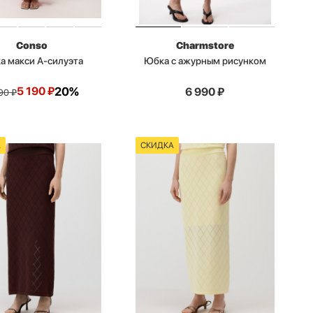
Conso
Charmstore
а макси А-силуэта
Юбка с ажурным рисунком
5 190
₽
20%
6 990
₽
90
₽
А
СКИДКА