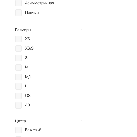
Асимметричная
Прямая
Размеры
XS
XS/S
S
M
M/L
L
OS
40
42
Цвета
44
Бежевый
46