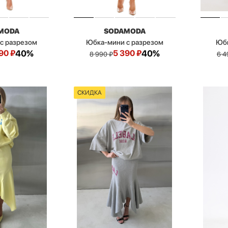
MODA
SODAMODA
с разрезом
Юбка-мини с разрезом
Юбк
90
₽
40%
5 390
₽
40%
8 990
₽
6 4
СКИДКА