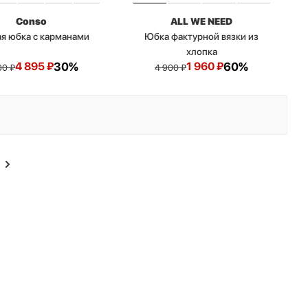
Conso
ALL WE NEED
я юбка с карманами
Юбка фактурной вязки из
хлопка
4 895
₽
30%
1 960
₽
60%
90
₽
4 900
₽