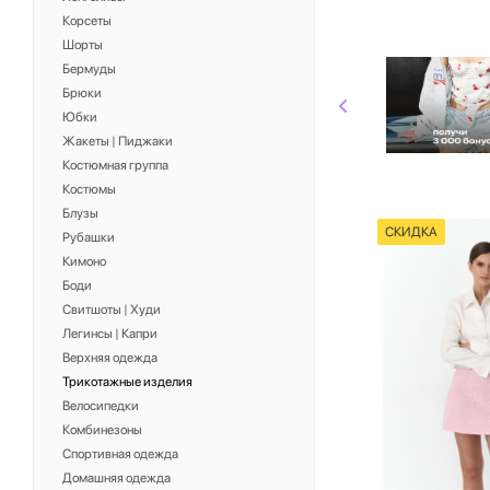
Корсеты
Шорты
Бермуды
Брюки
Юбки
Жакеты | Пиджаки
Костюмная группа
Костюмы
Блузы
СКИДКА
Рубашки
Кимоно
Боди
Свитшоты | Худи
Легинсы | Капри
Верхняя одежда
Трикотажные изделия
Велосипедки
Комбинезоны
Спортивная одежда
Домашняя одежда