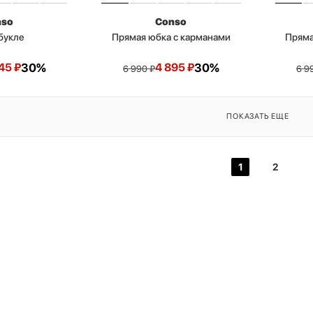
nso
Conso
букле
Прямая юбка с карманами
Пряма
45
₽
30%
4 895
₽
30%
6 990
₽
6 9
ПОКАЗАТЬ ЕЩЕ
1
2