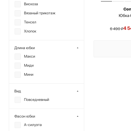
Вискоза
Co
Вязаный трикотаж
Юбка 
Тенсел
4 5
6 490
₽
Хлопок
Длина юбки
Макси
Миди
Мини
Вид
Повседневный
Фасон юбки
А-силуэта