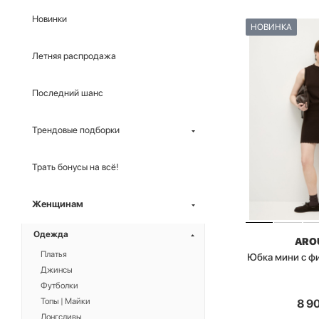
Новинки
НОВИНКА
Летняя распродажа
Последний шанс
Трендовые подборки
Трать бонусы на всё!
Женщинам
Одежда
ARO
Платья
Юбка мини с ф
Джинсы
Футболки
Топы | Майки
8 9
Лонгсливы