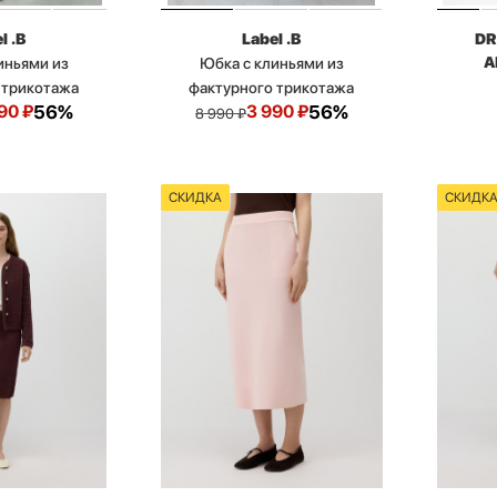
l .B
Label .B
DR
A
иньями из
Юбка с клиньями из
 трикотажа
фактурного трикотажа
90
₽
56%
3 990
₽
56%
8 990
₽
СКИДКА
СКИДК