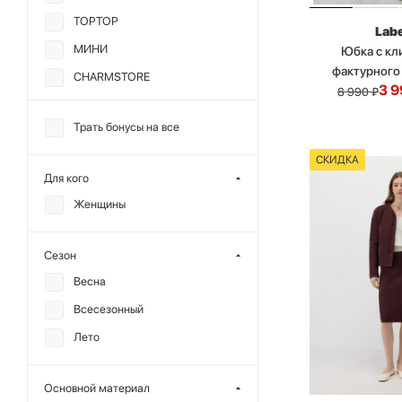
TOPTOP
Labe
МИНИ
Юбка с кл
фактурного
CHARMSTORE
3 9
8 990
₽
ALL WE NEED
Трать бонусы на все
DREAMS BY ALENA
AKHMADULLINA
СКИДКА
Для кого
Женщины
Сезон
Весна
Всесезонный
Лето
Основной материал