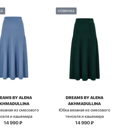
КА
НОВИНКА
EAMS BY ALENA
DREAMS BY ALENA
KHMADULLINA
AKHMADULLINA
язаная из смесового
Юбка вязаная из смесового
нселя и кашемира
тенселя и кашемира
14 990
₽
14 990
₽