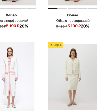
Conso
Conso
а с перфорацией
Юбка с перфорацией
5 190
₽
20%
5 190
₽
20%
90
₽
6 490
₽
СКИДКА