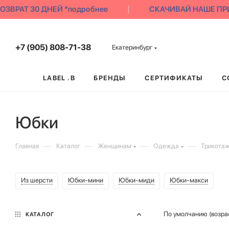
АТ 30 ДНЕЙ *подробнее
СКАЧИВАЙ НАШЕ ПРИЛОЖ
+7 (905) 808-71-38
Екатеринбург
LABEL .B
БРЕНДЫ
СЕРТИФИКАТЫ
С
Юбки
—
—
—
—
Главная
Каталог
Женщинам
Одежда
Трикотаж
Из шерсти
Юбки-мини
Юбки-миди
Юбки-макси
По умолчанию (возра
КАТАЛОГ