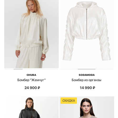
CHUBA
SODAMODA
Бомбер "Жемчуг"
Бомбер из органзы
24 900
₽
14 990
₽
СКИДКА