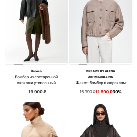
Ricoco
DREAMS BY ALENA
Бомбер из состаренной
AKHMADULLINA
экокожи утепленный
Жакет-бомбер с люрексом
19 900
₽
16 990
₽
11 890
₽
30%