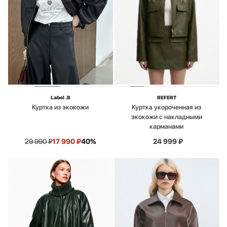
Label .B
REFERT
Куртка из экокожи
Куртка укороченная из
экокожи с накладными
карманами
29 990
₽
17 990
₽
40%
24 999
₽