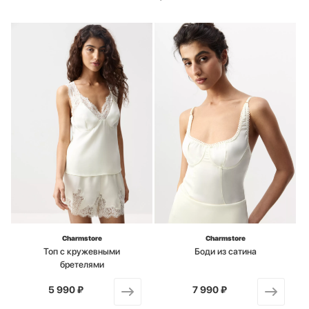
Charmstore
Charmstore
Топ с кружевными
Боди из сатина
бретелями
5 990 ₽
от
7 990 ₽
от