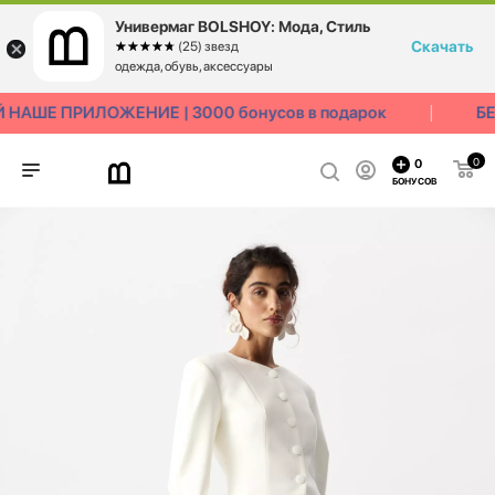
Универмаг BOLSHOY: Мода, Стиль
Скачать
☆☆☆☆☆
★★★★★
(25) звезд
одежда, обувь, аксессуары
НАШЕ ПРИЛОЖЕНИЕ | 3000 бонусов в подарок
БЕ
0
0
БОНУСОВ