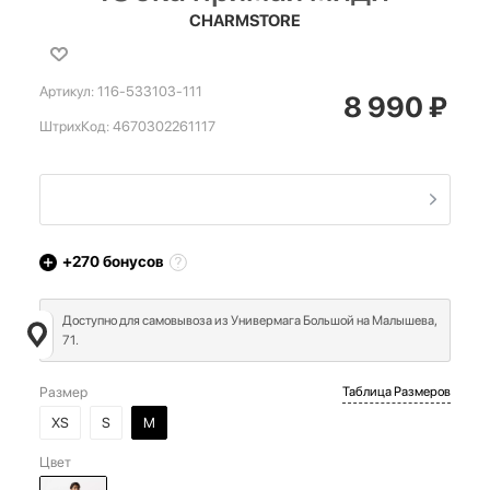
CHARMSTORE
Артикул:
116-533103-111
8 990
₽
ШтрихКод:
4670302261117
+270
бонусов
Доступно для самовывоза из Универмага Большой на Малышева,
71.
Размер
Таблица Размеров
XS
S
M
Цвет