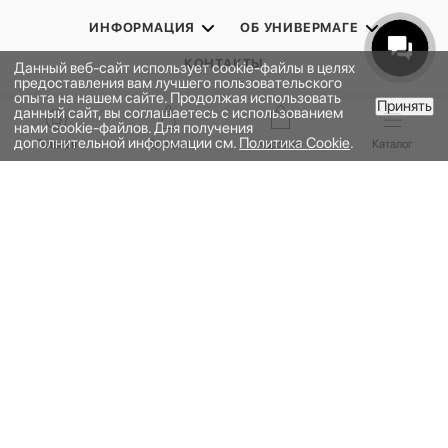
ИНФОРМАЦИЯ
ОБ УНИВЕРМАГЕ
КОНТАКТЫ
Данный веб-сайт использует cookie-файлы в целях
предоставления вам лучшего пользовательского
опыта на нашем сайте. Продолжая использовать
Принять
данный сайт, вы соглашаетесь с использованием
ПОДПИСАТЬСЯ НА РАССЫЛКУ
В КОРЗИНУ
нами cookie-файлов. Для получения
дополнительной информации см.
Политика Cookie
.
Главная
Бренды
Корзина
Каталог
ПОЛИТИКА КОНФИДЕНЦИАЛЬНОСТИ
ПУБЛИЧНАЯ ОФЕРТА
ПРОГРАММА ЛОЯЛЬНОСТИ
НАШЕ ПРИЛОЖЕНИЕ
2026 © УНИВЕРМАГ БОЛЬШОЙ | ООО "НЬЮ МАРКЕТ"