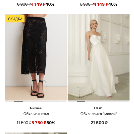
6 900
₽
4 149
₽
40%
6 900
₽
4 149
₽
40%
СКИДКА
Anmuse
I.B.W.
Юбка из шитья
Юбка-пачка "макси"
11 500
₽
5 750
₽
50%
21 500
₽