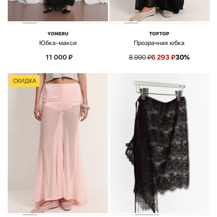
YONSRU
TOPTOP
Юбка-макси
Прозрачная юбка
11 000
₽
8 990
₽
6 293
₽
30%
СКИДКА