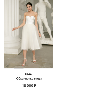
I.B.W.
Юбка-пачка миди
18 000
₽