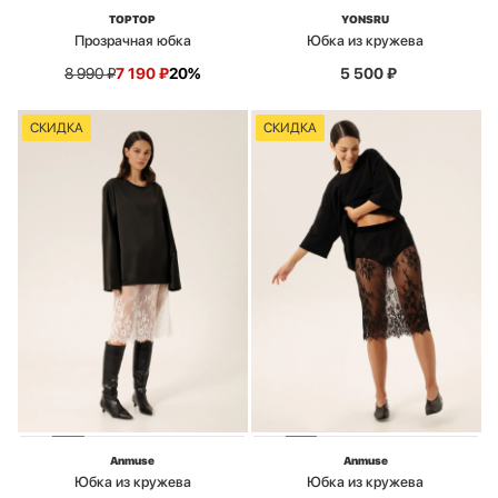
TOPTOP
YONSRU
Прозрачная юбка
Юбка из кружева
8 990
₽
7 190
₽
20%
5 500
₽
СКИДКА
СКИДКА
Anmuse
Anmuse
Юбка из кружева
Юбка из кружева