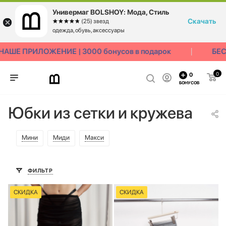
Универмаг BOLSHOY: Мода, Стиль
Скачать
☆☆☆☆☆
★★★★★
(25) звезд
одежда, обувь, аксессуары
ШЕ ПРИЛОЖЕНИЕ | 3000 бонусов в подарок
БЕСП
0
0
БОНУСОВ
Юбки из сетки и кружева
Мини
Миди
Макси
ФИЛЬТР
СКИДКА
СКИДКА