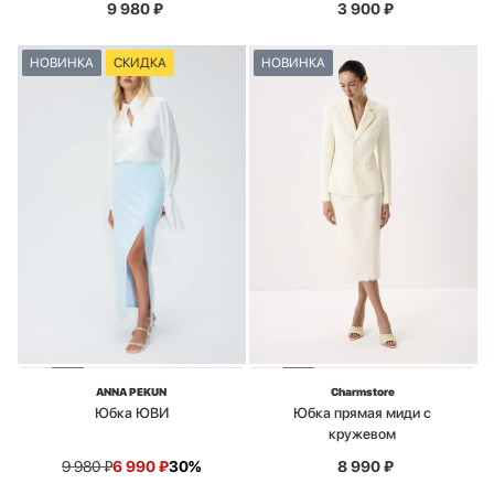
9 980
₽
3 900
₽
НОВИНКА
СКИДКА
НОВИНКА
ANNA PEKUN
Charmstore
Юбка ЮВИ
Юбка прямая миди с
кружевом
9 980
₽
6 990
₽
30%
8 990
₽