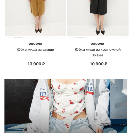
AROUND
AROUND
Юбка миди из замши
Юбка миди из костюмной
ткани
13 900
₽
10 900
₽