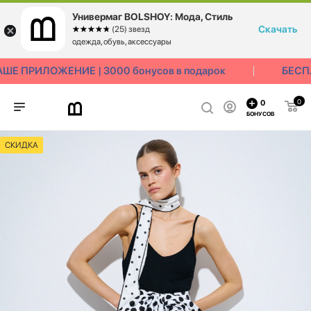
Универмаг BOLSHOY: Мода, Стиль
Скачать
☆☆☆☆☆
★★★★★
(25) звезд
одежда, обувь, аксессуары
 ПРИЛОЖЕНИЕ | 3000 бонусов в подарок
БЕСПЛА
0
0
БОНУСОВ
СКИДКА