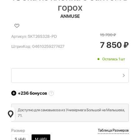
горох
ANMUSE
15 700
₽
Артикул:
SKT26S328-PD
7 850
₽
ШтрихКод:
04610259277427
Осталась 1 шт
+236
бонусов
Доступно для самовывоза из Универмага Большой на Малышева,
71.
Размер
Таблица Размеров
S (44)
M (46)