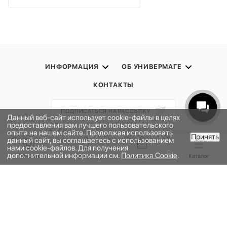
ИНФОРМАЦИЯ
ОБ УНИВЕРМАГЕ
КОНТАКТЫ
ПОДПИСАТЬСЯ НА РАССЫЛКУ
Данный веб-сайт использует cookie-файлы в целях
предоставления вам лучшего пользовательского
опыта на нашем сайте. Продолжая использовать
Принять
ПОЛИТИКА КОНФИДЕНЦИАЛЬНОСТИ
данный сайт, вы соглашаетесь с использованием
В КОРЗИНУ
нами cookie-файлов. Для получения
ПУБЛИЧНАЯ ОФЕРТА
дополнительной информации см.
Политика Cookie
.
Главная
Бренды
Корзина
Каталог
ПРОГРАММА ЛОЯЛЬНОСТИ
НАШЕ ПРИЛОЖЕНИЕ