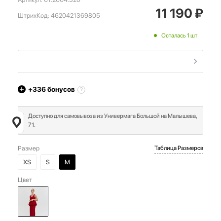
11 190
₽
ШтрихКод:
4620421369805
Осталась 1 шт
+336
бонусов
Доступно для самовывоза из Универмага Большой на Малышева,
71.
Размер
Таблица Размеров
XS
S
M
Цвет