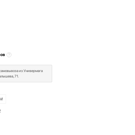
сов
 самовывоза из Универмага
лышева, 71.
M
в