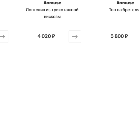
Anmuse
Anmuse
Лонгслив из трикотажной
Топ на бретел
вискозы
от
4 020 ₽
от
5 800 ₽