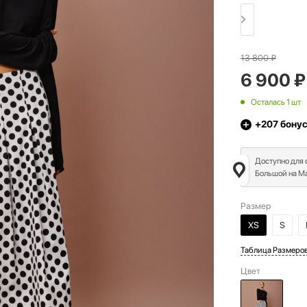
13 800
₽
6 900
₽
Осталась 1 шт
+207
бону
Доступно для
Большой на Ма
Размер
XS
S
Таблица Размеро
Цвет