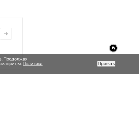
те. Продолжая
рмации см.
Политика
Принять
ПОДПИСАТЬСЯ НА РАССЫЛКУ
а QR-код, чтобы скачать его