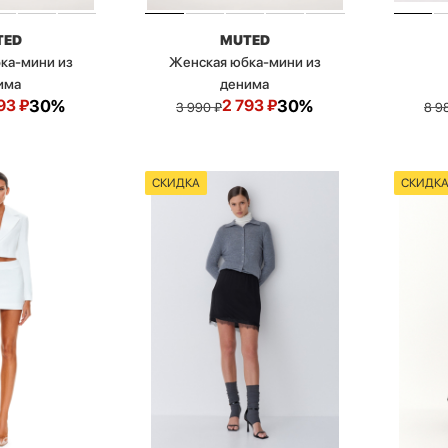
TED
MUTED
ка-мини из
Женская юбка-мини из
има
денима
93
₽
30%
2 793
₽
30%
3 990
₽
8 9
СКИДКА
СКИДК