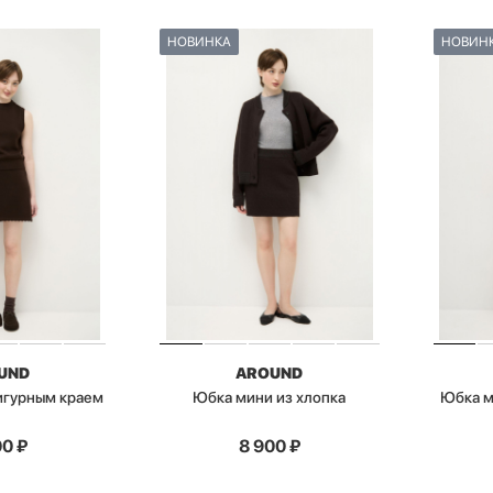
НОВИНКА
НОВИН
UND
AROUND
игурным краем
Юбка мини из хлопка
Юбка м
00
₽
8 900
₽