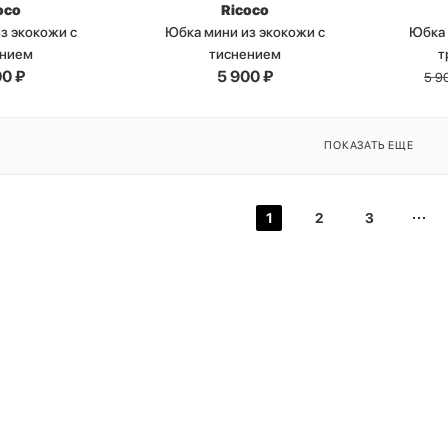
oco
Ricoco
з экокожи с
Юбка мини из экокожи с
Юбка 
ением
тиснением
т
00
₽
5 900
₽
5 9
ПОКАЗАТЬ ЕЩЕ
1
2
3