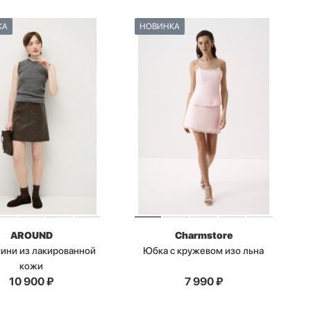
КА
НОВИНКА
AROUND
Charmstore
ини из лакированной
Юбка с кружевом изо льна
кожи
10 900
₽
7 990
₽