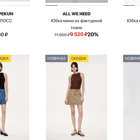
PEKUN
ALL WE NEED
ГЛОСС
Юбка мини из фактурной
Юбка 
ткани
9 520
₽
20%
80
₽
11 900
₽
ИДКА
НОВИНКА
СКИДКА
НОВИН