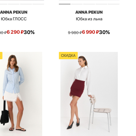
ANNA PEKUN
ANNA PEKUN
Юбка ГЛОСС
Юбка из льна
6 290
₽
30%
6 990
₽
30%
80
₽
9 980
₽
А
СКИДКА