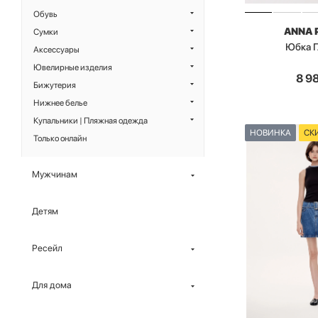
Обувь
ANNA 
Сумки
Юбка 
Аксессуары
Ювелирные изделия
8 9
Бижутерия
Нижнее белье
Купальники | Пляжная одежда
НОВИНКА
СК
Только онлайн
Мужчинам
Детям
Ресейл
Для дома