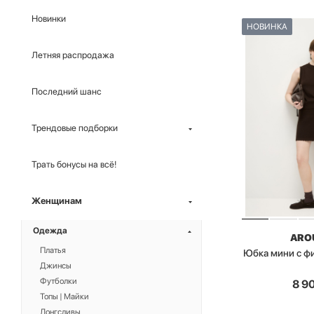
Новинки
НОВИНКА
Летняя распродажа
Последний шанс
Трендовые подборки
Трать бонусы на всё!
Женщинам
Одежда
ARO
Платья
Юбка мини с ф
Джинсы
Футболки
8 9
Топы | Майки
Лонгсливы