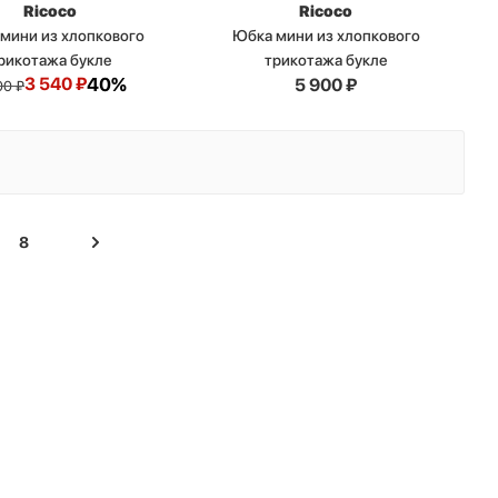
Ricoco
Ricoco
мини из хлопкового
Юбка мини из хлопкового
рикотажа букле
трикотажа букле
3 540
₽
40%
5 900
₽
00
₽
8