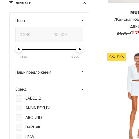
ФИЛЬТР
MU
Женская юб
Цена
ден
2 7
3 990
₽
СКИДКА
1 290
15 500
Наши предложения
Бренд
LABEL .B
ANNA PEKUN
AROUND
BARDAK
I.B.W.