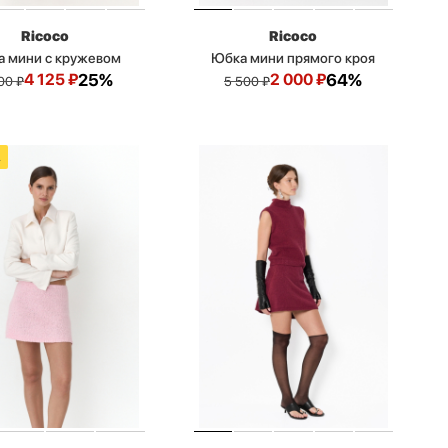
Ricoco
Ricoco
 мини с кружевом
Юбка мини прямого кроя
4 125
₽
25%
2 000
₽
64%
00
₽
5 500
₽
А