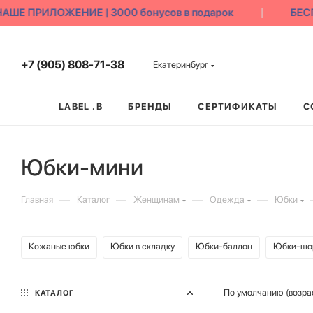
 ПРИЛОЖЕНИЕ | 3000 бонусов в подарок
БЕСПЛА
+7 (905) 808-71-38
Екатеринбург
LABEL .B
БРЕНДЫ
СЕРТИФИКАТЫ
С
Юбки-мини
—
—
—
—
Главная
Каталог
Женщинам
Одежда
Юбки
Кожаные юбки
Юбки в складку
Юбки-баллон
Юбки-шо
По умолчанию (возра
КАТАЛОГ