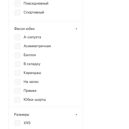
Повседневный
Тесил
Спортивный
Хлопок
Шелк
Фасон юбки
Шерсть
А-силуэта
Экокожа
Асимметричная
Баллон
В складку
Карандаш
На запах
Прямая
Юбка-шорты
Размеры
XXS