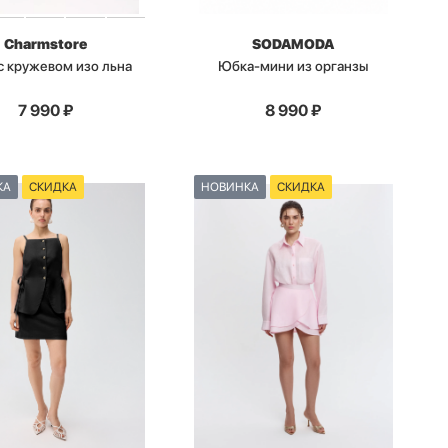
Charmstore
SODAMODA
с кружевом изо льна
Юбка-мини из органзы
7 990
₽
8 990
₽
КА
СКИДКА
НОВИНКА
СКИДКА