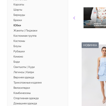
Корсеты
Шорты
Бермуды
Брюки
Юбки
Жакеты | Пиджаки
Костюмная группа
Костюмы
НОВИНКА
Блузы
Рубашки
Кимоно
Боди
Свитшоты | Худи
Легинсы | Капри
Верхняя одежда
Трикотажные изделия
Велосипедки
Комбинезоны
Спортивная одежда
Домашняя одежда