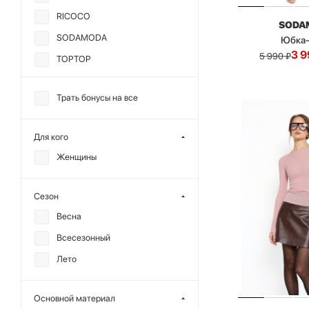
RICOCO
SODA
SODAMODA
Юбка
3 9
5 990
₽
TOPTOP
МИНИ
Трать бонусы на все
ANMUSE
CHARMSTORE
Для кого
ALL WE NEED
Женщины
CHUBA
DREAMS BY ALENA
Сезон
AKHMADULLINA
Весна
MIARTLAND
Всесезонный
MUTED
Лето
REFERT
SHVETSOV STORE
Основной материал