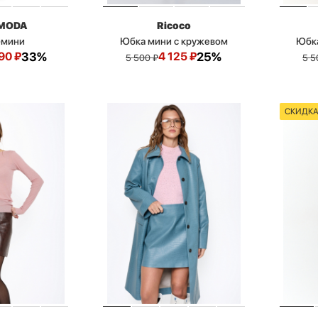
MODA
Ricoco
-мини
Юбка мини с кружевом
Юбка
90
₽
33%
4 125
₽
25%
5 500
₽
5 5
СКИДК