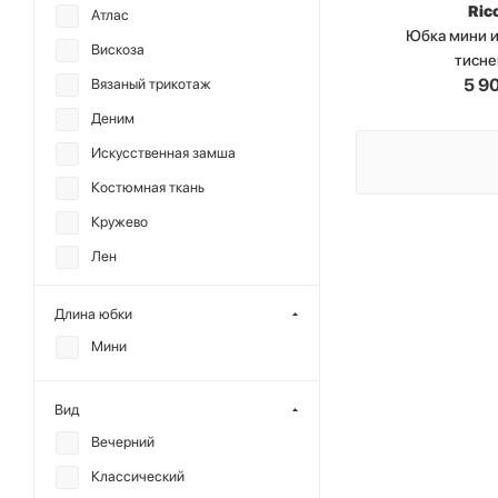
Ric
Атлас
Юбка мини и
Вискоза
тисн
5 9
Вязаный трикотаж
Деним
Искусственная замша
Костюмная ткань
Кружево
Лен
Нейлон
Длина юбки
Плащевая ткань
Мини
Полиамид
Полиэстер
Вид
Сатин
Вечерний
Твид
Классический
Терилен