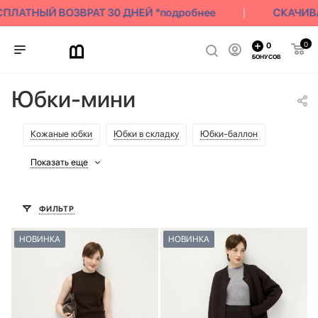
ЛАТНЫЙ ВОЗВРАТ 30 ДНЕЙ *подробнее
СКАЧИВАЙ 
0
0
БОНУСОВ
Юбки-мини
Кожаные юбки
Юбки в складку
Юбки-баллон
Показать еще
ФИЛЬТР
НОВИНКА
НОВИНКА