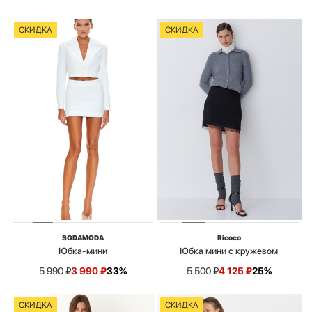
СКИДКА
СКИДКА
SODAMODA
Ricoco
Юбка-мини
Юбка мини с кружевом
5 990
₽
3 990
₽
33%
5 500
₽
4 125
₽
25%
СКИДКА
СКИДКА