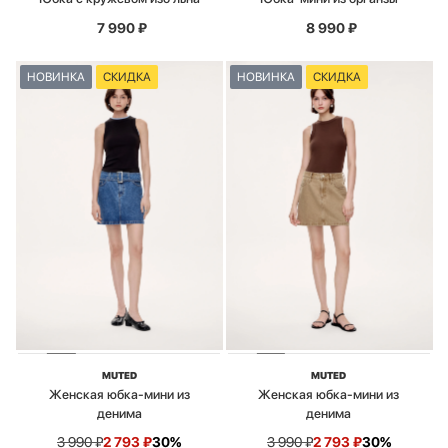
7 990
₽
8 990
₽
НОВИНКА
СКИДКА
НОВИНКА
СКИДКА
MUTED
MUTED
Женская юбка-мини из
Женская юбка-мини из
денима
денима
3 990
₽
2 793
₽
30%
3 990
₽
2 793
₽
30%