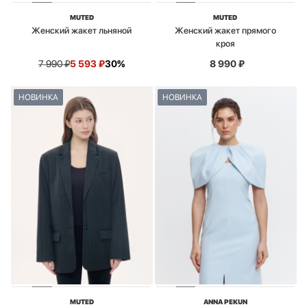
MUTED
MUTED
Женский жакет льняной
Женский жакет прямого
кроя
7 990
₽
5 593
₽
30%
8 990
₽
НОВИНКА
НОВИНКА
MUTED
ANNA PEKUN