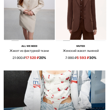
ALL WE NEED
MUTED
Жакет из фактурной ткани
Женский жакет льняной
21 900
₽
17 520
₽
20%
7 990
₽
5 593
₽
30%