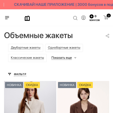
СКАЧИВАЙ НАШЕ ПРИЛОЖЕНИЕ | 3000 бонусов в подар
0
0
БОНУСОВ
Объемные жакеты
Двубортные жакеты
Однобортные жакеты
Классические жакеты
Показать еще
ФИЛЬТР
НОВИНКА
СКИДКА
НОВИНКА
СКИДКА