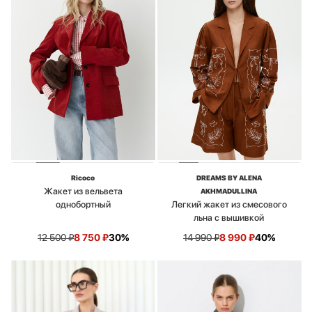
Ricoco
DREAMS BY ALENA
Жакет из вельвета
AKHMADULLINA
однобортный
Легкий жакет из смесового
льна с вышивкой
12 500
₽
8 750
₽
30%
14 990
₽
8 990
₽
40%