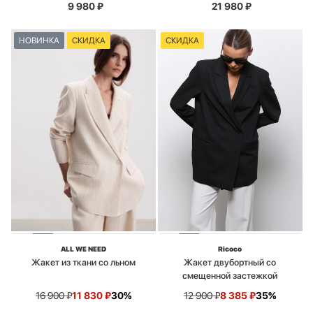
9 980
₽
21 980
₽
НОВИНКА
СКИДКА
СКИДКА
ALL WE NEED
Ricoco
Жакет из ткани со льном
Жакет двубортный со
смещенной застежкой
16 900
₽
11 830
₽
30%
12 900
₽
8 385
₽
35%