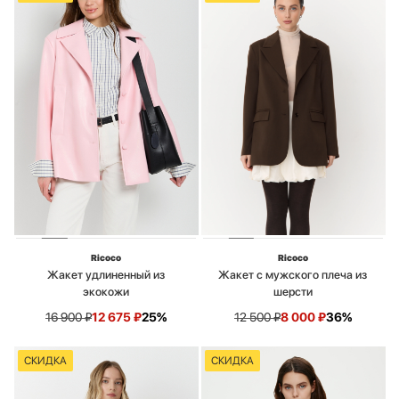
Ricoco
Ricoco
Жакет удлиненный из
Жакет с мужского плеча из
экокожи
шерсти
16 900
₽
12 675
₽
25%
12 500
₽
8 000
₽
36%
СКИДКА
СКИДКА