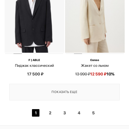
F | ABLE
Conso
Пиджак классический
Жакет со льном
17 500
₽
13 990
₽
12 590
₽
10%
ПОКАЗАТЬ ЕЩЕ
1
2
3
4
5