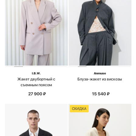
I.B.W.
Anmuse
Жакет двубортный с
Блуза-жакет из вискозы
съемным поясом
27 900
₽
15 540
₽
СКИДКА