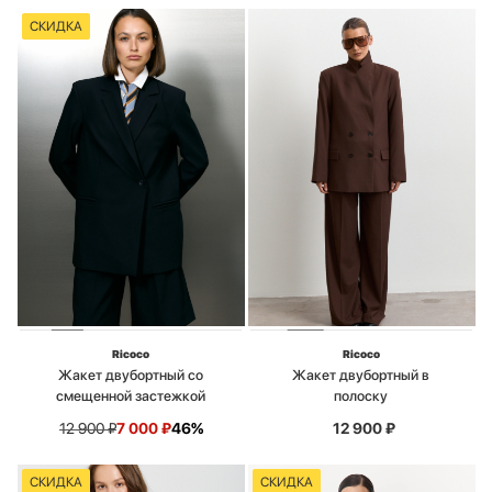
СКИДКА
Ricoco
Ricoco
Жакет двубортный со
Жакет двубортный в
смещенной застежкой
полоску
12 900
₽
7 000
₽
46%
12 900
₽
СКИДКА
СКИДКА