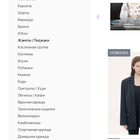
Корсеты
Шорты
Бермуды
Брюки
Юбки
Жакеты | Пиджаки
Костюмная группа
НОВИНКА
Костюмы
Блузы
Рубашки
Кимоно
Боди
Свитшоты | Худи
Легинсы | Капри
Верхняя одежда
Трикотажные изделия
Велосипедки
Комбинезоны
Спортивная одежда
Домашняя одежда