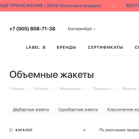
ПРИЛОЖЕНИЕ | 3000 бонусов в подарок
БЕСПЛАТ
+7 (905) 808-71-38
Екатеринбург
LABEL .B
БРЕНДЫ
СЕРТИФИКАТЫ
С
Объемные жакеты
—
—
—
—
Главная
Каталог
Женщинам
Одежда
Жакеты |
Двубортные жакеты
Однобортные жакеты
Классические ж
По умолчанию (возра
КАТАЛОГ