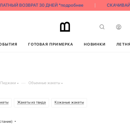
НЫЙ ВОЗВРАТ 30 ДНЕЙ *подробнее
СКАЧИВАЙ НАШ
ОБЫТИЯ
ГОТОВАЯ ПРИМЕРКА
НОВИНКИ
ЛЕТН
—
 Пиджаки
Объемные жакеты
акеты
Жакеты из твида
Кожаные жакеты
стание)