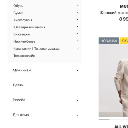
Обувь
MU
Женский жакет
Сумки
8 9
Аксессуары
Ювелирные изделия
Бижутерия
НОВИНКА
СК
Нижнее белье
Купальники | Пляжная одежда
Только онлайн
Мужчинам
Детям
Ресейл
Для дома
ALL W