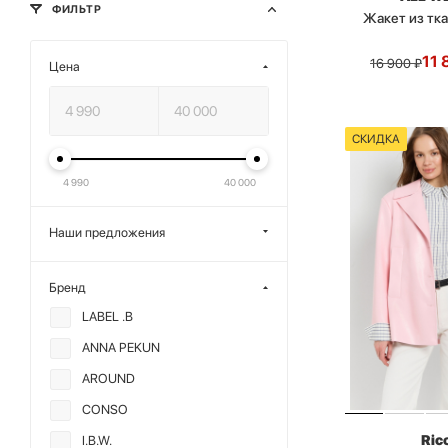
ФИЛЬТР
Жакет из тк
11 
16 900
₽
Цена
СКИДКА
4 990
40 000
Наши предложения
Бренд
LABEL .B
ANNA PEKUN
AROUND
CONSO
Ric
I.B.W.