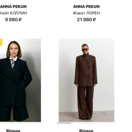
ANNA PEKUN
ANNA PEKUN
Кейп КОЛЛИН
Жакет ЛОРЕН
9 980
₽
21 980
₽
А
Ricoco
Ricoco