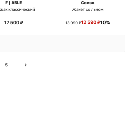
F | ABLE
Conso
жак классический
Жакет со льном
12 590
₽
10%
17 500
₽
13 990
₽
5