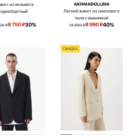
AKHMADULLINA
кет из вельвета
Легкий жакет из смесового
однобортный
льна с вышивкой
8 750
₽
30%
8 990
₽
40%
500
₽
14 990
₽
СКИДКА