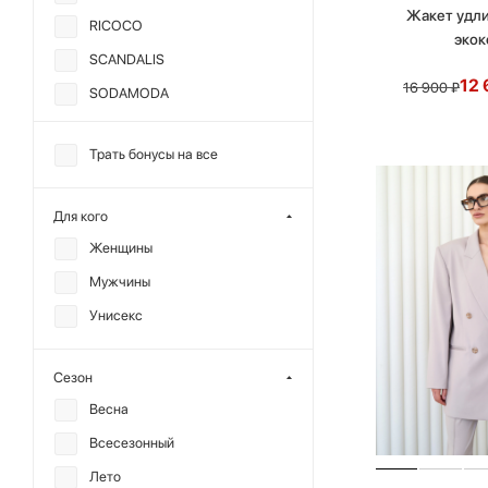
Жакет удл
RICOCO
эко
SCANDALIS
12 
16 900
₽
SODAMODA
TABOO
Трать бонусы на все
TOPTOP
МИНИ
Для кого
ANMUSE
Женщины
CHARMSTORE
Мужчины
ALL WE NEED
Унисекс
CHUBA
DREAMS BY ALENA
Сезон
AKHMADULLINA
Весна
F | ABLE
Всесезонный
MUTED
Лето
REFERT