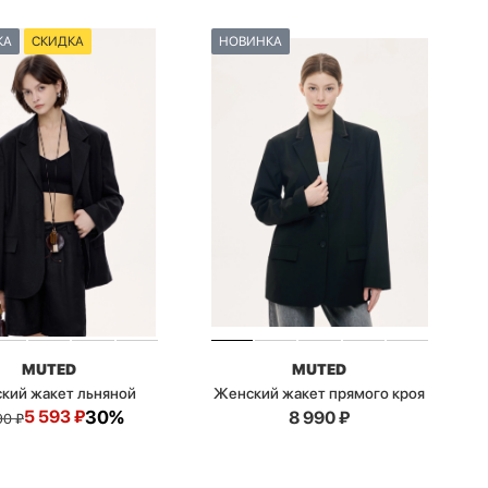
КА
СКИДКА
НОВИНКА
MUTED
MUTED
кий жакет льняной
Женский жакет прямого кроя
5 593
₽
30%
8 990
₽
90
₽