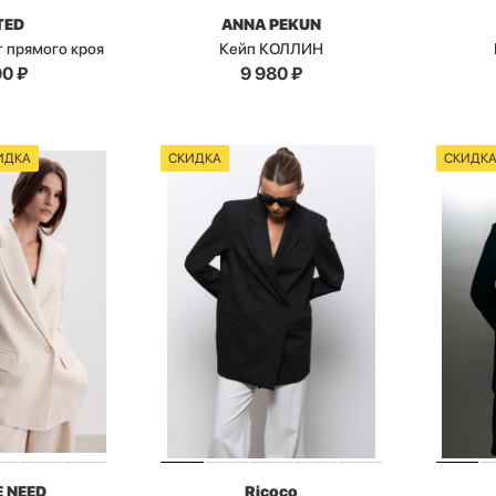
TED
ANNA PEKUN
 прямого кроя
Кейп КОЛЛИН
90
₽
9 980
₽
ИДКА
СКИДКА
СКИДК
E NEED
Ricoco