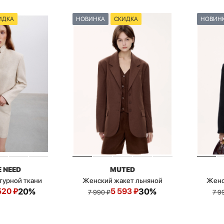
ИДКА
НОВИНКА
СКИДКА
НОВИН
E NEED
MUTED
турной ткани
Женский жакет льняной
Женс
520
₽
20%
5 593
₽
30%
7 990
₽
7 9