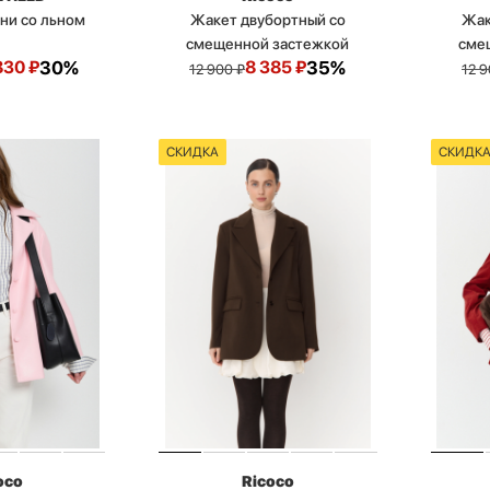
ани со льном
Жакет двубортный со
Жак
смещенной застежкой
сме
830
₽
30%
8 385
₽
35%
12 900
₽
12 
СКИДКА
СКИДК
oco
Ricoco