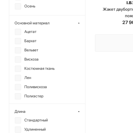
I.B
Осень
SHTRIPLING
Жакет двуборт
поя
27 9
Основной материал
Ацетат
Бархат
Вельвет
Вискоза
Костюмная ткань
Лен
Поливискоза
Полиэстер
Полиэфир
Длина
Твид
Стандартный
Терилен
Удлиненный
Фланель