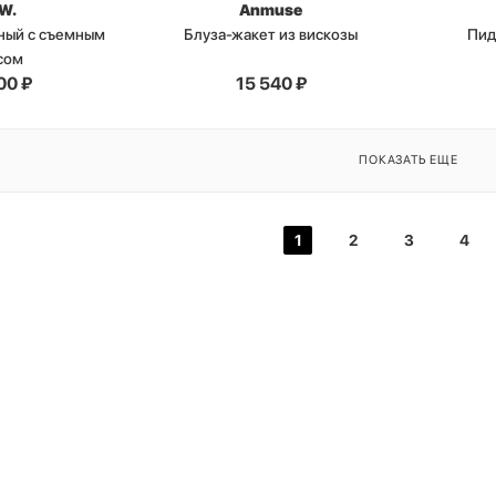
.W.
Anmuse
ный с съемным
Блуза-жакет из вискозы
Пид
сом
00
₽
15 540
₽
ПОКАЗАТЬ ЕЩЕ
1
2
3
4