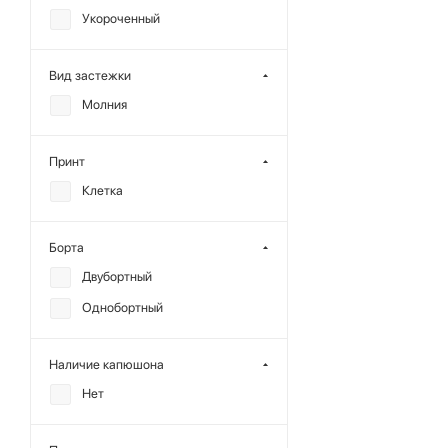
Укороченный
Хлопок
Шерсть
Вид застежки
Экокожа
Молния
Принт
Клетка
Борта
Двубортный
Однобортный
Наличие капюшона
Нет