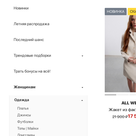
Новинки
НОВИНКА
СК
Летняя распродажа
Последний шанс
Трендовые подборки
Трать бонусы на всё!
Женщинам
Одежда
ALL W
Платья
Жакет из фак
Джинсы
17 
21 900
₽
Футболки
Топы | Майки
Лонгсливы