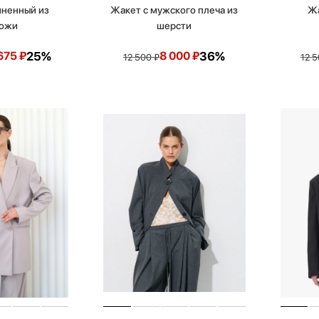
иненный из
Жакет с мужского плеча из
Жа
кожи
шерсти
675
₽
25%
8 000
₽
36%
12 500
₽
12 