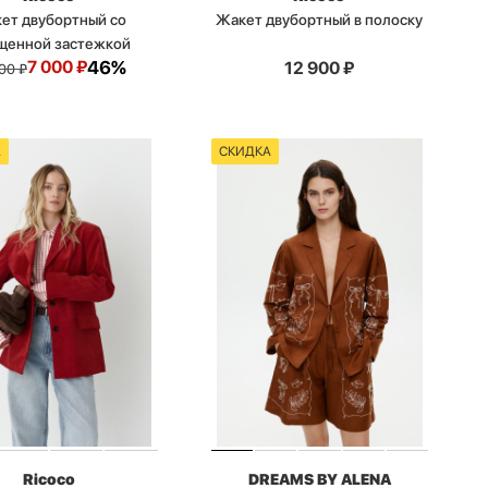
ет двубортный со
Жакет двубортный в полоску
щенной застежкой
7 000
₽
46%
12 900
₽
900
₽
А
СКИДКА
Ricoco
DREAMS BY ALENA