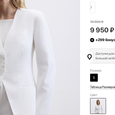
19 900
₽
9 950
₽
+299
бону
Доступно для
Большой на Ма
Размер
S
Таблица Размеро
Цвет