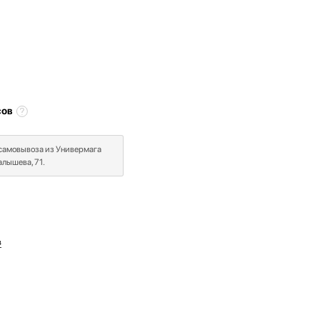
сов
 самовывоза из Универмага
лышева, 71.
в