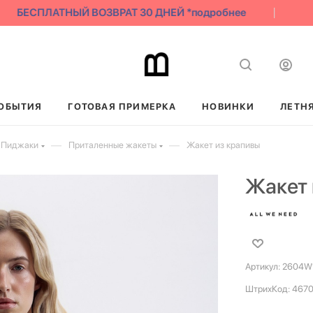
БЕСПЛАТНЫЙ ВОЗВРАТ 30 ДНЕЙ *подробнее
С
ОБЫТИЯ
ГОТОВАЯ ПРИМЕРКА
НОВИНКИ
ЛЕТН
—
—
 Пиджаки
Приталенные жакеты
Жакет из крапивы
Жакет 
Артикул:
2604W1
ШтрихКод:
467