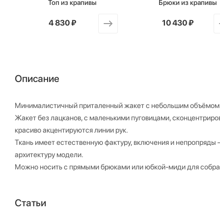
Топ из крапивы
Брюки из крапивы
от
4 830 ₽
от
10 430 ₽
Описание
Минималистичный приталенный жакет с небольшим объёмом в
Жакет без лацканов, с маленькими пуговицами, сконцентриров
красиво акцентируются линии рук.
Ткань имеет естественную фактуру, включения и непропряды 
архитектуру модели.
Можно носить с прямыми брюками или юбкой-миди для собран
Статьи