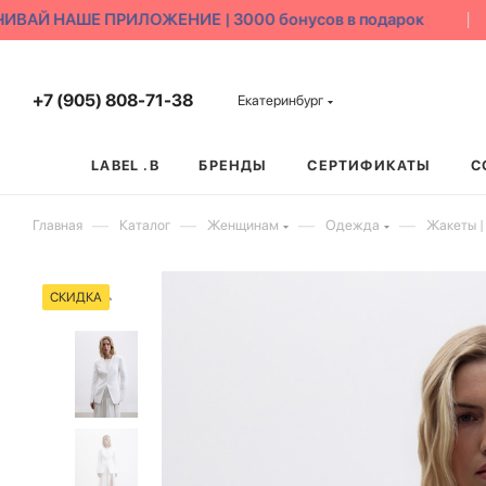
АЙ НАШЕ ПРИЛОЖЕНИЕ | 3000 бонусов в подарок
+7 (905) 808-71-38
Екатеринбург
LABEL .B
БРЕНДЫ
СЕРТИФИКАТЫ
С
—
—
—
—
Главная
Каталог
Женщинам
Одежда
Жакеты |
СКИДКА