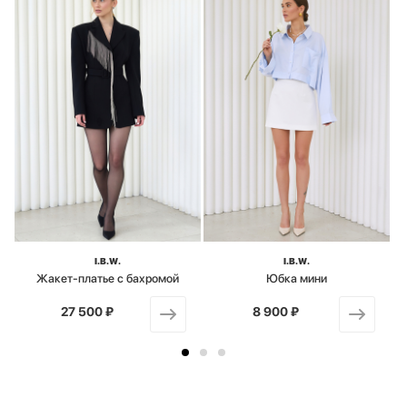
I.B.W.
I.B.W.
Жакет-платье с бахромой
Юбка мини
27 500 ₽
от
8 900 ₽
от