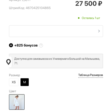
27 500
₽
ШтрихКод:
4670425104865
Осталась 1 шт
+825
бонусов
Доступно для самовывоза из Универмага Большой на Малышева,
71.
Размер
Таблица Размеров
XS
M
Цвет