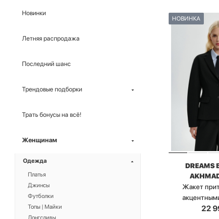
Новинки
НОВИНКА
Летняя распродажа
Последний шанс
Трендовые подборки
Трать бонусы на всё!
Женщинам
Одежда
DREAMS 
Платья
AKHMAD
Джинсы
Жакет при
Футболки
акцентным
Топы | Майки
22 9
Лонгсливы