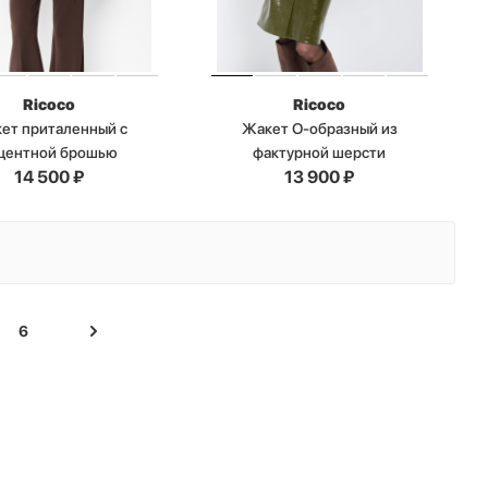
Ricoco
Ricoco
ет приталенный с
Жакет О-образный из
центной брошью
фактурной шерсти
14 500
₽
13 900
₽
6