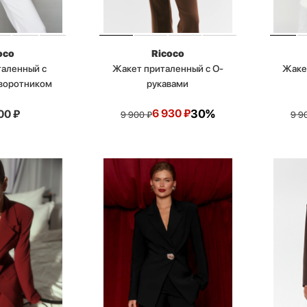
oco
Ricoco
таленный с
Жакет приталенный с О-
Жаке
воротником
рукавами
6 930
₽
30%
00
₽
9 900
₽
9 9