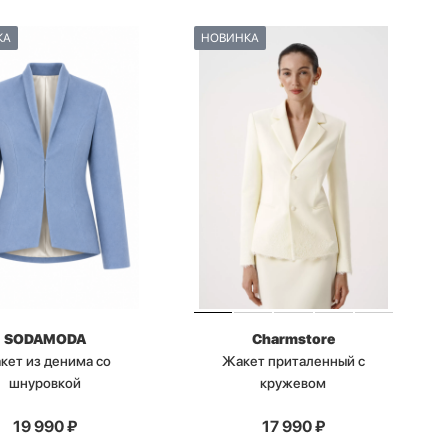
КА
НОВИНКА
SODAMODA
Charmstore
кет из денима со
Жакет приталенный с
шнуровкой
кружевом
19 990
₽
17 990
₽