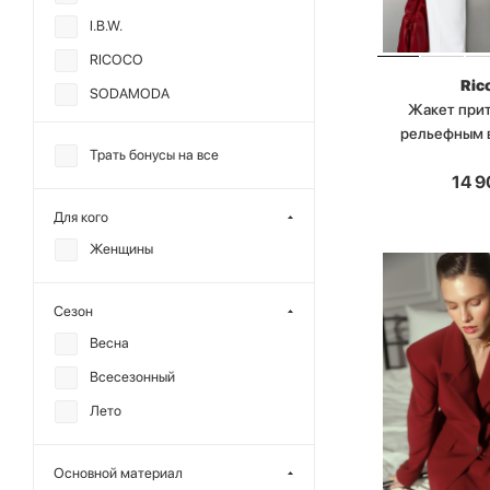
I.B.W.
RICOCO
Ric
SODAMODA
Жакет при
TOPTOP
рельефным 
Трать бонусы на все
CHARMSTORE
14 9
ALL WE NEED
Для кого
CHUBA
Женщины
DREAMS BY ALENA
AKHMADULLINA
Сезон
GARCHIT
Весна
REFERT
Всесезонный
SHTRIPLING
Лето
YONSRU
Основной материал