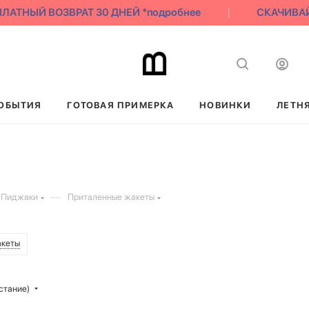
ЫЙ ВОЗВРАТ 30 ДНЕЙ *подробнее
СКАЧИВАЙ НАШ
ОБЫТИЯ
ГОТОВАЯ ПРИМЕРКА
НОВИНКИ
ЛЕТН
—
 Пиджаки
Приталенные жакеты
акеты
стание)