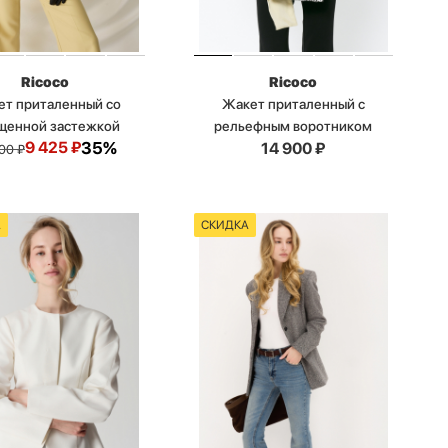
Ricoco
Ricoco
т приталенный со
Жакет приталенный с
щенной застежкой
рельефным воротником
9 425
₽
35%
14 900
₽
500
₽
А
СКИДКА