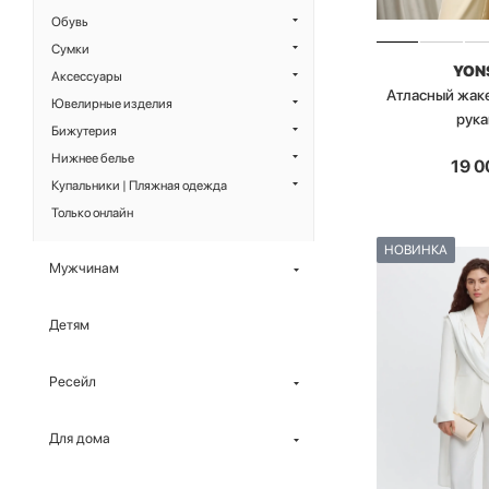
Обувь
Сумки
YON
Аксессуары
Атласный жак
Ювелирные изделия
рук
Бижутерия
Нижнее белье
19 0
Купальники | Пляжная одежда
Только онлайн
НОВИНКА
Мужчинам
Детям
Ресейл
Для дома