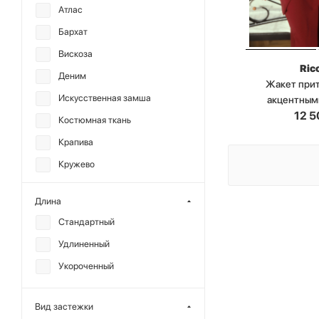
Атлас
Бархат
Вискоза
Ric
Деним
Жакет при
Искусственная замша
акцентным
12 5
Костюмная ткань
Крапива
Кружево
Лен
Длина
Лиоцелл
Стандартный
Модал
Удлиненный
Полиэстер
Укороченный
Сатин
Твид
Вид застежки
Терилен