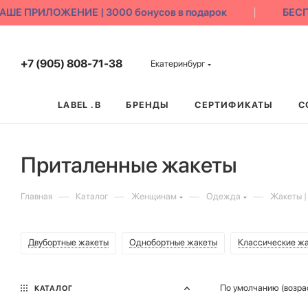
РИЛОЖЕНИЕ | 3000 бонусов в подарок
БЕСПЛАТН
+7 (905) 808-71-38
Екатеринбург
LABEL .B
БРЕНДЫ
СЕРТИФИКАТЫ
С
Приталенные жакеты
—
—
—
—
Главная
Каталог
Женщинам
Одежда
Жакеты |
Двубортные жакеты
Однобортные жакеты
Классические ж
По умолчанию (возра
КАТАЛОГ