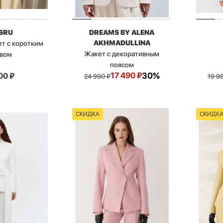
SRU
DREAMS BY ALENA
AKHMADULLINA
ет с коротким
Жакет с декоративным
авом
поясом
17 490
₽
30%
00
₽
24 990
₽
19 9
СКИДКА
СКИДК