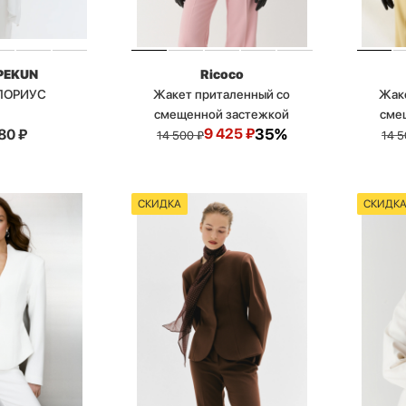
PEKUN
Ricoco
ГЛОРИУС
Жакет приталенный со
Жаке
смещенной застежкой
сме
9 425
₽
35%
80
₽
14 500
₽
14 
СКИДКА
СКИДК