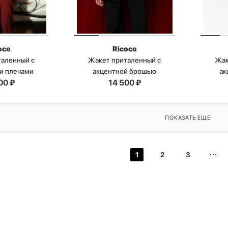
oco
Ricoco
таленный с
Жакет приталенный с
Жак
и плечами
акцентной брошью
ак
00
₽
14 500
₽
ПОКАЗАТЬ ЕЩЕ
1
2
3