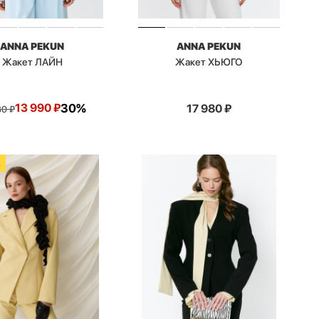
ANNA PEKUN
ANNA PEKUN
Жакет ЛАЙН
Жакет ХЬЮГО
13 990
₽
30%
17 980
₽
80
₽
А