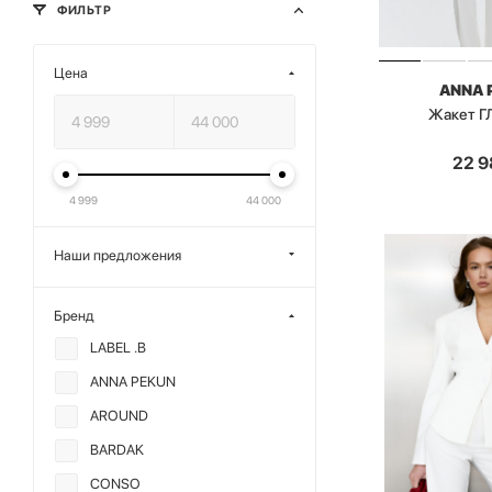
ФИЛЬТР
Цена
ANNA 
Жакет 
22 9
4 999
44 000
Наши предложения
Бренд
LABEL .B
ANNA PEKUN
AROUND
BARDAK
CONSO