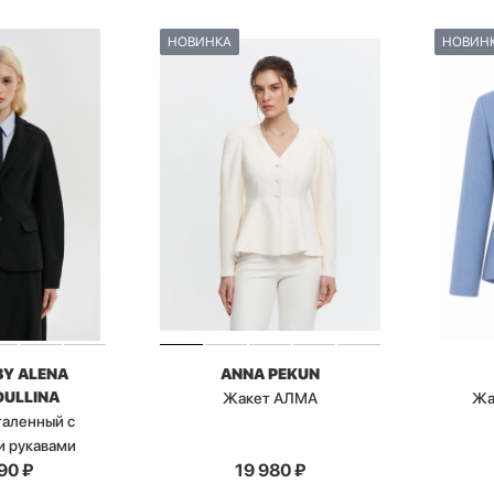
НОВИНКА
НОВИН
BY ALENA
ANNA PEKUN
ULLINA
Жакет АЛМА
Жа
таленный с
и рукавами
90
₽
19 980
₽