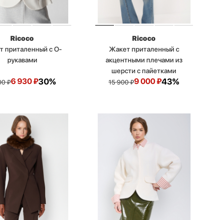
Ricoco
Ricoco
т приталенный с О-
Жакет приталенный с
рукавами
акцентными плечами из
шерсти с пайетками
6 930
₽
30%
9 000
₽
43%
00
₽
15 900
₽