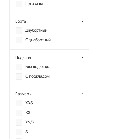
Пуговицы
Хлопок
Шерсть
Борта
Экокожа
Двубортный
Однобортный
Подклад
Без подклада
С подкладом
Размеры
XXS
XS
XS/S
S