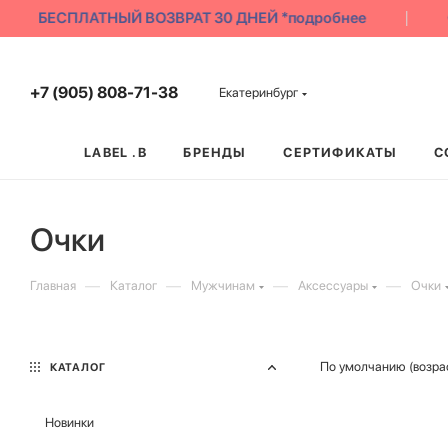
БЕСПЛАТНЫЙ ВОЗВРАТ 30 ДНЕЙ *подробнее
С
+7 (905) 808-71-38
Екатеринбург
LABEL .B
БРЕНДЫ
СЕРТИФИКАТЫ
С
Очки
—
—
—
—
Главная
Каталог
Мужчинам
Аксессуары
Очки
По умолчанию (возра
КАТАЛОГ
Новинки