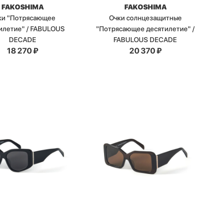
FAKOSHIMA
FAKOSHIMA
ки "Потрясающее
Очки солнцезащитные
илетие" / FABULOUS
"Потрясающее десятилетие" /
DECADE
FABULOUS DECADE
18 270
₽
20 370
₽