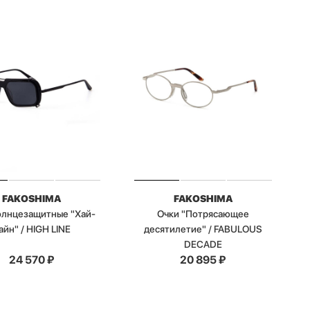
FAKOSHIMA
FAKOSHIMA
олнцезащитные "Хай-
Очки "Потрясающее
айн" / HIGH LINE
десятилетие" / FABULOUS
DECADE
24 570
₽
20 895
₽