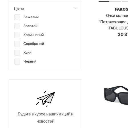
Цвета
FAKO
Очки солн
Бежевый
"Потрясающее 
Золотой
FABULOU
20 3
Коричневый
Серебряный
Хаки
Черный
Будьте в курсе наших акций и
новостей