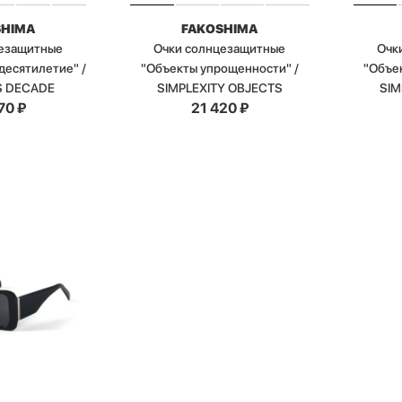
SHIMA
FAKOSHIMA
цезащитные
Очки солнцезащитные
Очк
десятилетие" /
"Объекты упрощенности" /
"Объе
S DECADE
SIMPLEXITY OBJECTS
SIM
70
₽
21 420
₽