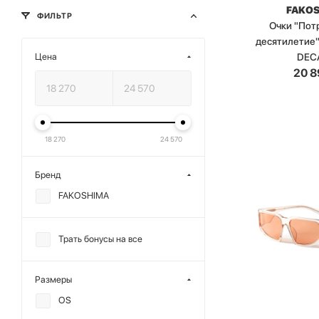
FAKO
ФИЛЬТР
Очки "По
десятилетие
DEC
Цена
20 8
18 270
24 570
Бренд
FAKOSHIMA
Трать бонусы на все
Размеры
OS