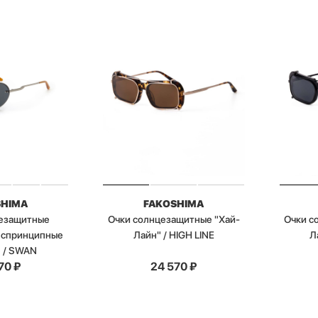
SHIMA
FAKOSHIMA
цезащитные
Очки солнцезащитные "Хай-
Очки с
Беспринципные
Лайн" / HIGH LINE
Л
" / SWAN
70
₽
24 570
₽