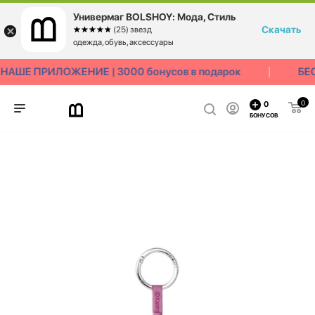
Универмаг BOLSHOY: Мода, Стиль
Скачать
☆☆☆☆☆
★★★★★
(25) звезд
одежда, обувь, аксессуары
АШЕ ПРИЛОЖЕНИЕ | 3000 бонусов в подарок
БЕС
0
0
БОНУСОВ