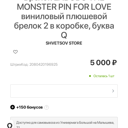
MONSTER PIN FOR LOVE
виниловый плюшевой
брелок 2 в коробке, буква
Q
SHVETSOV STORE
5 000
₽
ШтрихКод:
2080420196925
Осталась 1 шт
+150
бонусов
Доступно для самовывоза из Универмага Большой на Малышева,
71.