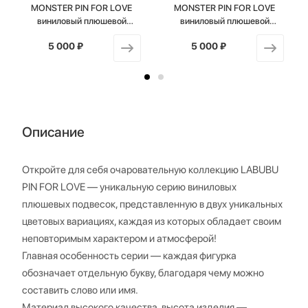
MONSTER PIN FOR LOVE
MONSTER PIN FOR LOVE
виниловый плюшевой
виниловый плюшевой
брелок 2 в коробке, буква U
брелок 2 в коробке, буква N
5 000 ₽
от
5 000 ₽
от
Описание
Откройте для себя очаровательную коллекцию LABUBU
PIN FOR LOVE — уникальную серию виниловых
плюшевых подвесок, представленную в двух уникальных
цветовых вариациях, каждая из которых обладает своим
неповторимым характером и атмосферой!
Главная особенность серии — каждая фигурка
обозначает отдельную букву, благодаря чему можно
составить слово или имя.
Материал высокого качества, высота изделия —