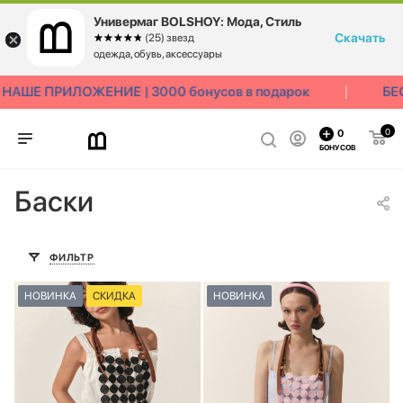
Универмаг BOLSHOY: Мода, Стиль
Скачать
☆☆☆☆☆
★★★★★
(25) звезд
одежда, обувь, аксессуары
АШЕ ПРИЛОЖЕНИЕ | 3000 бонусов в подарок
БЕС
0
0
БОНУСОВ
Баски
ФИЛЬТР
НОВИНКА
СКИДКА
НОВИНКА