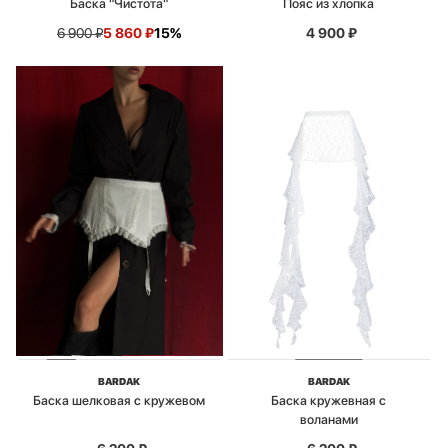
Баска "Чистота"
Пояс из хлопка
6 900
₽
5 860
₽
15%
4 900
₽
BARDAK
BARDAK
Баска шелковая с кружевом
Баска кружевная с
воланами