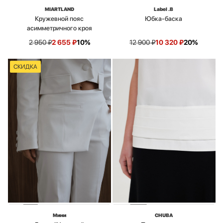
MIARTLAND
Label .B
Кружевной пояс
Юбка-баска
асимметричного кроя
2 950
₽
2 655
₽
10%
12 900
₽
10 320
₽
20%
СКИДКА
Мини
CHUBA