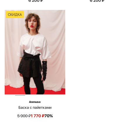
6 200
₽
6 200
₽
СКИДКА
Anmuse
Баска с пайетками
5 900
₽
1 770
₽
70%