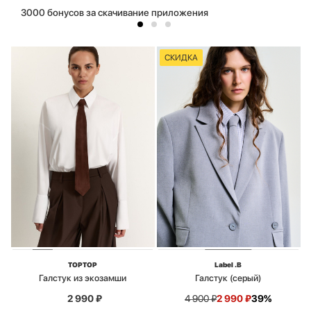
3000 бонусов за скачивание приложения
СКИДКА
TOPTOP
Label .B
Галстук из экозамши
Галстук (серый)
2 990
₽
4 900
₽
2 990
₽
39%