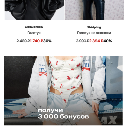
ANNA PEKUN
Shtripling
Галстук
Галстук из экокожи
2 480
₽
1 740
₽
30%
3 990
₽
2 394
₽
40%