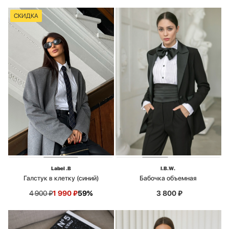
СКИДКА
Label .B
I.B.W.
Галстук в клетку (синий)
Бабочка объемная
4 900
₽
1 990
₽
59%
3 800
₽