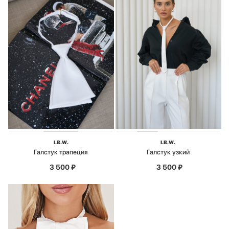
I.B.W.
I.B.W.
Галстук трапеция
Галстук узкий
3 500
₽
3 500
₽