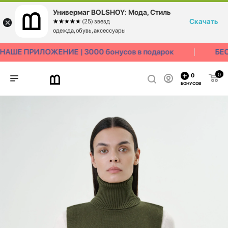
Универмаг BOLSHOY: Мода, Стиль
Скачать
☆☆☆☆☆
★★★★★
(25) звезд
одежда, обувь, аксессуары
АШЕ ПРИЛОЖЕНИЕ | 3000 бонусов в подарок
БЕС
0
0
БОНУСОВ