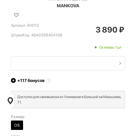
MANKOVA
Артикул:
SH013
3 890
₽
ШтрихКод:
4640358454108
Осталась 1 шт
+117
бонусов
Доступно для самовывоза из Универмага Большой на Малышева,
71.
Размер
OS