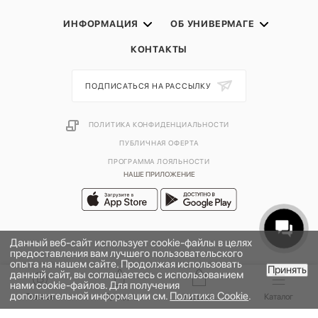
ИНФОРМАЦИЯ
ОБ УНИВЕРМАГЕ
КОНТАКТЫ
ПОДПИСАТЬСЯ НА РАССЫЛКУ
ПОЛИТИКА КОНФИДЕНЦИАЛЬНОСТИ
ПУБЛИЧНАЯ ОФЕРТА
ПРОГРАММА ЛОЯЛЬНОСТИ
НАШЕ ПРИЛОЖЕНИЕ
Данный веб-сайт использует cookie-файлы в целях
предоставления вам лучшего пользовательского
опыта на нашем сайте. Продолжая использовать
Принять
данный сайт, вы соглашаетесь с использованием
В КОРЗИНУ
нами cookie-файлов. Для получения
дополнительной информации см.
Политика Cookie
.
2026 © УНИВЕРМАГ БОЛЬШОЙ | ООО "НЬЮ МАРКЕТ"
Главная
Бренды
Корзина
Каталог