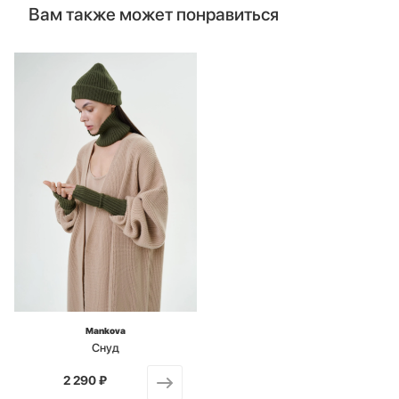
Вам также может понравиться
Mankova
Снуд
2 290 ₽
от