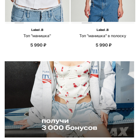
Label .B
Label .B
Топ "манишка"
Топ "манишка" в полоску
5 990
₽
5 990
₽