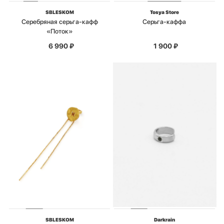
SBLESKOM
Tosya Store
Серебряная серьга-кафф
Серьга-каффа
«Поток»
6 990
₽
1 900
₽
SBLESKOM
Darkrain