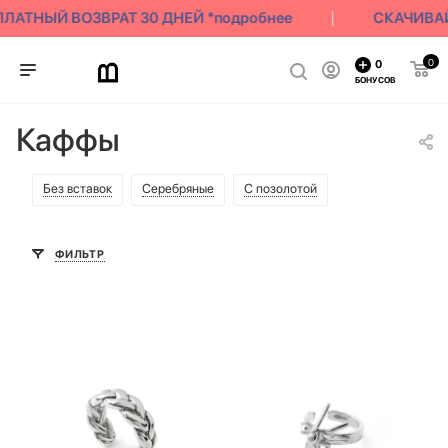
АТНЫЙ ВОЗВРАТ 30 ДНЕЙ *подробнее
СКАЧИВАЙ 
0
0
БОНУСОВ
Каффы
Без вставок
Серебряные
С позолотой
ФИЛЬТР