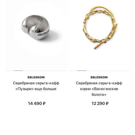
SBLESKOM
SBLESKOM
Серебряная серьга-кафф
Серебряная серьга-кафф
«Пузыри» еще больше
корни «Васюганские
болота»
14 490
₽
12 290
₽