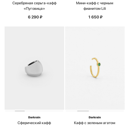
Серебряная серьга-кафф
Мини-кафф с черным
«Пуговица»
фианитом Lili
6 290
₽
1 650
₽
Darkrain
Darkrain
Cферический кафф
Кафф с зеленым агатом