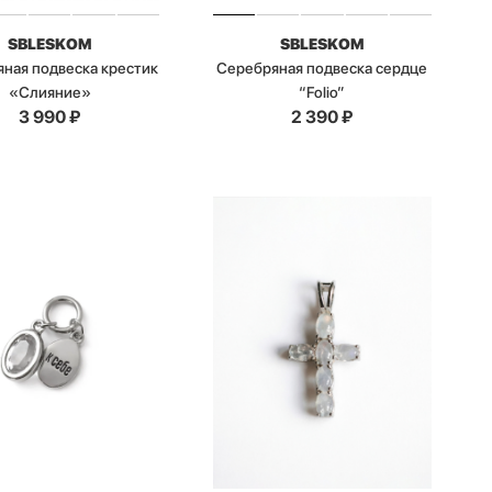
SBLESKOM
SBLESKOM
ная подвеска крестик
Серебряная подвеска сердце
«Слияние»
“Folio”
3 990
₽
2 390
₽