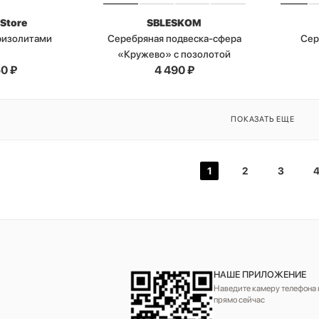
 Store
SBLESKOM
хризолитами
Серебряная подвеска-сфера
Сер
«Кружево» с позолотой
50
₽
4 490
₽
ПОКАЗАТЬ ЕЩЕ
1
2
3
НАШЕ ПРИЛОЖЕНИЕ
Наведите камеру телефона н
прямо сейчас