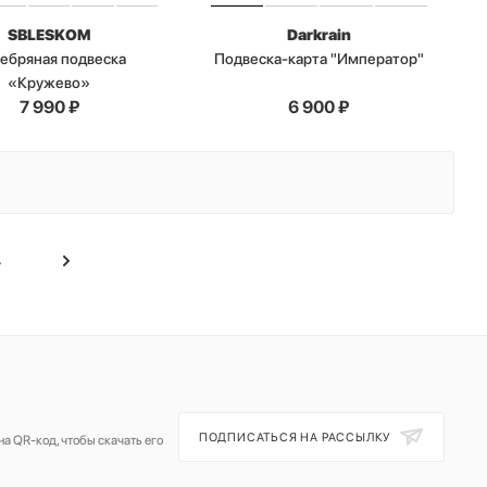
SBLESKOM
Darkrain
ебряная подвеска
Подвеска-карта "Император"
«Кружево»
7 990
₽
6 900
₽
4
ПОДПИСАТЬСЯ НА РАССЫЛКУ
а QR-код, чтобы скачать его