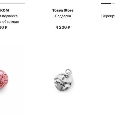
SKOM
Tosya Store
я подвеска
Подвеска
Серебря
» объемная
90
₽
4 200
₽