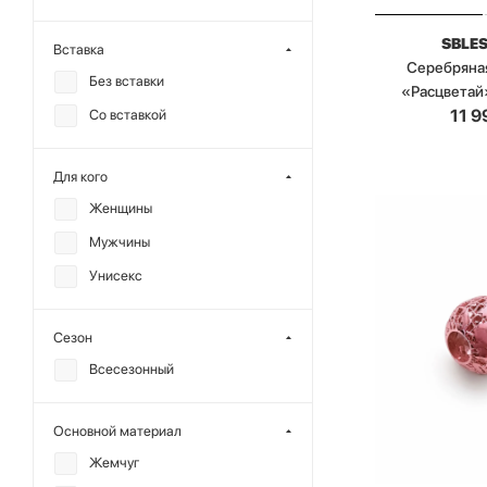
SBLE
Вставка
Серебряна
Без вставки
«Расцветай
11 9
Со вставкой
Для кого
Женщины
Мужчины
Унисекс
Сезон
Всесезонный
Основной материал
Жемчуг