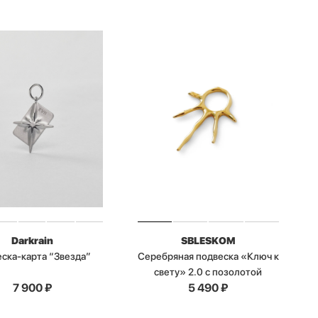
Darkrain
SBLESKOM
ска-карта “Звезда”
Серебряная подвеска «Ключ к
свету» 2.0 с позолотой
7 900
₽
5 490
₽