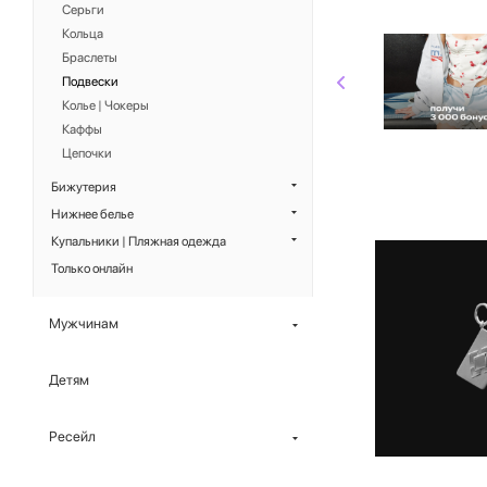
Серьги
Кольца
Браслеты
Подвески
Колье | Чокеры
Каффы
Цепочки
Бижутерия
Нижнее белье
Купальники | Пляжная одежда
Только онлайн
Мужчинам
Детям
Ресейл