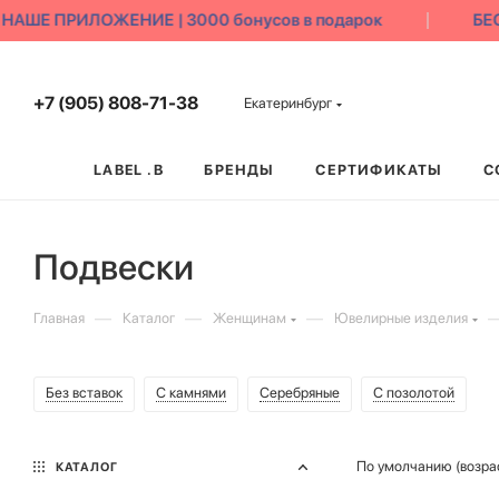
ШЕ ПРИЛОЖЕНИЕ | 3000 бонусов в подарок
БЕСП
+7 (905) 808-71-38
Екатеринбург
LABEL .B
БРЕНДЫ
СЕРТИФИКАТЫ
С
Подвески
—
—
—
Главная
Каталог
Женщинам
Ювелирные изделия
Без вставок
С камнями
Серебряные
С позолотой
По умолчанию (возра
КАТАЛОГ