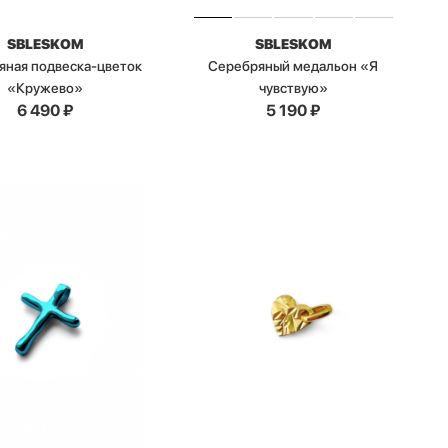
SBLESKOM
SBLESKOM
яная подвеска-цветок
Серебряный медальон «Я
«Кружево»
чувствую»
6 490
₽
5 190
₽