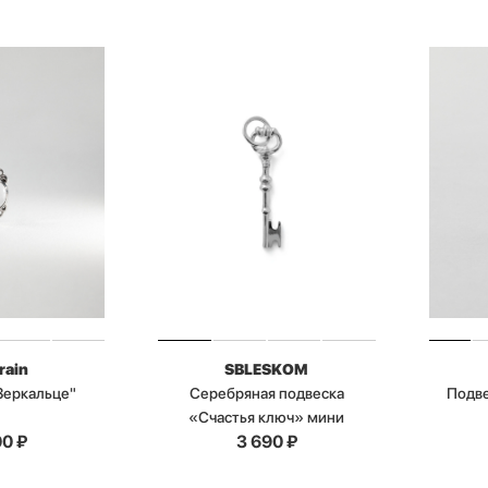
rain
SBLESKOM
Зеркальце"
Серебряная подвеска
Подве
«Счастья ключ» мини
00
₽
3 690
₽