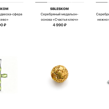
SKOM
SBLESKOM
одвеска-сфера
Серебряный медальон-
Серебря
жево»
основа «Счастья ключ»
нежно»
90
₽
4 990
₽