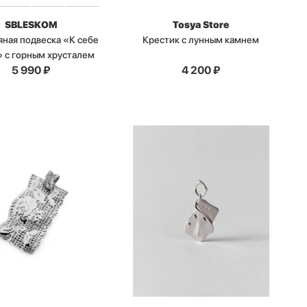
SBLESKOM
Tosya Store
ная подвеска «К себе
Крестик с лунным камнем
 с горным хрусталем
5 990
₽
4 200
₽