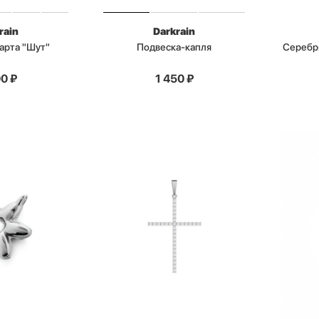
rain
Darkrain
арта "Шут"
Подвеска-капля
Серебр
00
₽
1 450
₽