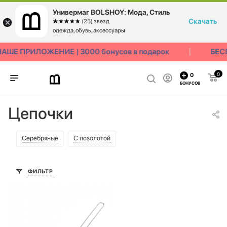
Универмаг BOLSHOY: Мода, Стиль
Скачать
☆☆☆☆☆
★★★★★
(25) звезд
одежда, обувь, аксессуары
ШЕ ПРИЛОЖЕНИЕ | 3000 бонусов в подарок
БЕСП
0
0
БОНУСОВ
Цепочки
Серебряные
С позолотой
ФИЛЬТР