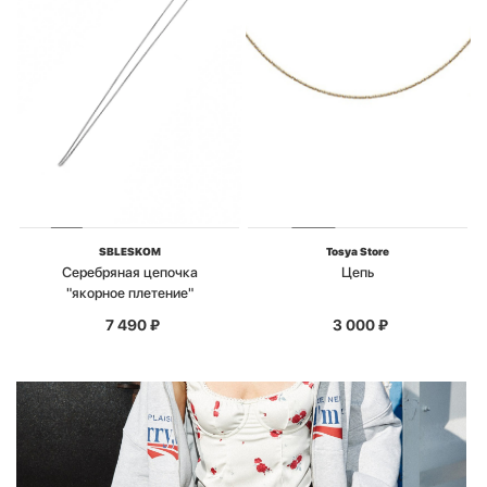
SBLESKOM
Tosya Store
Серебряная цепочка
Цепь
"якорное плетение"
7 490
₽
3 000
₽