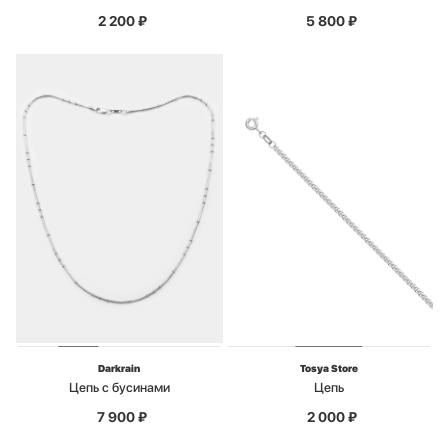
2 200
₽
5 800
₽
Darkrain
Tosya Store
Цепь с бусинами
Цепь
7 900
₽
2 000
₽