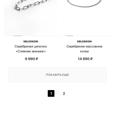
SBLESKOM
SBLESKOM
Серебряная цепочка
Серебряное массивное
«Слияние звеньев»
колье
9 990
₽
14 990
₽
ПОКАЗАТЬ ЕЩЕ
1
2