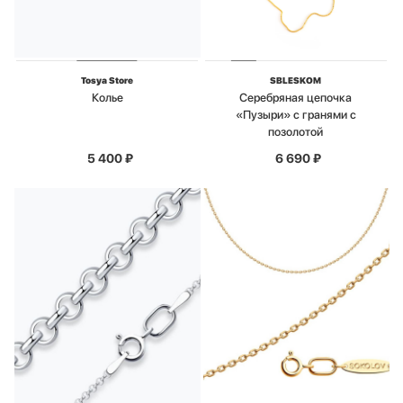
Tosya Store
SBLESKOM
Колье
Серебряная цепочка
«Пузыри» с гранями с
позолотой
5 400
₽
6 690
₽