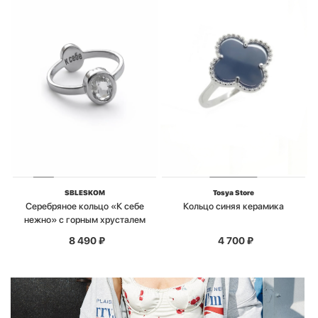
SBLESKOM
Tosya Store
Серебряное кольцо «К себе
Кольцо синяя керамика
нежно» с горным хрусталем
8 490
₽
4 700
₽