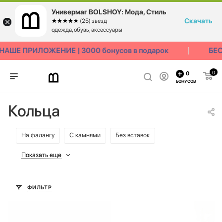
Универмаг BOLSHOY: Мода, Стиль
Скачать
☆☆☆☆☆
★★★★★
(25) звезд
одежда, обувь, аксессуары
ШЕ ПРИЛОЖЕНИЕ | 3000 бонусов в подарок
БЕСП
0
0
БОНУСОВ
Кольца
На фалангу
С камнями
Без вставок
Показать еще
ФИЛЬТР