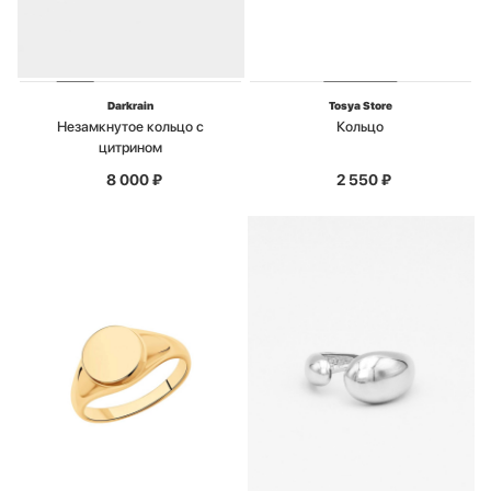
Darkrain
Tosya Store
Незамкнутое кольцо с
Кольцо
цитрином
8 000
₽
2 550
₽