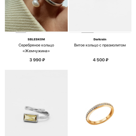
SBLESKOM
Darkrain
Серебряное кольцо
Витое кольцо с празиолитом
«Жемчужина»
3 990
₽
4 500
₽