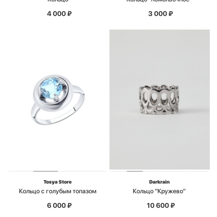
4 000
₽
3 000
₽
Tosya Store
Darkrain
Кольцо с голубым топазом
Кольцо "Кружево"
6 000
₽
10 600
₽