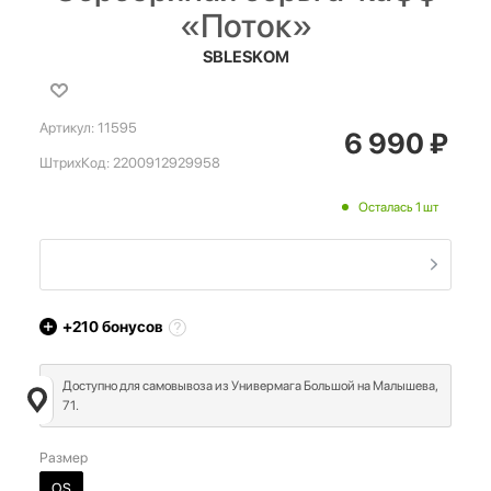
«Поток»
SBLESKOM
Артикул:
11595
6 990
₽
ШтрихКод:
2200912929958
Осталась 1 шт
+210
бонусов
Доступно для самовывоза из Универмага Большой на Малышева,
71.
Размер
OS