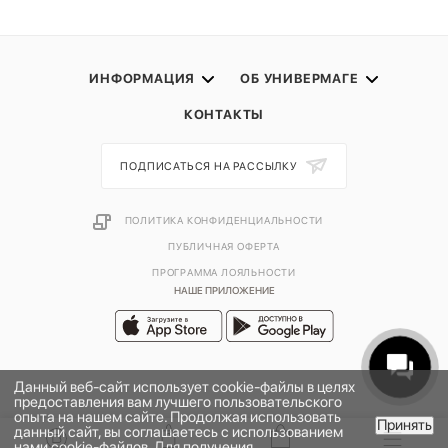
ИНФОРМАЦИЯ
ОБ УНИВЕРМАГЕ
КОНТАКТЫ
ПОДПИСАТЬСЯ НА РАССЫЛКУ
ПОЛИТИКА КОНФИДЕНЦИАЛЬНОСТИ
ПУБЛИЧНАЯ ОФЕРТА
ПРОГРАММА ЛОЯЛЬНОСТИ
НАШЕ ПРИЛОЖЕНИЕ
Данный веб-сайт использует cookie-файлы в целях
предоставления вам лучшего пользовательского
опыта на нашем сайте. Продолжая использовать
Принять
данный сайт, вы соглашаетесь с использованием
В КОРЗИНУ
нами cookie-файлов. Для получения