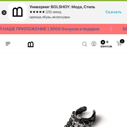
Универмаг BOLSHOY: Мода, Стиль
Скачать
☆☆☆☆☆
★★★★★
(25) звезд
одежда, обувь, аксессуары
НАШЕ ПРИЛОЖЕНИЕ | 3000 бонусов в подарок
БЕ
0
0
БОНУСОВ